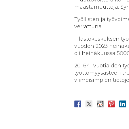
maastamuuttoja. Syn
Työllisten ja työvo
verrattuna.
Tilastokeskuksen työ
vuoden 2023 heinäku
oli heinäkuussa 500
20–64 -vuotiaiden työ
työttömyysasteen tren
viimeisimpien tietoj