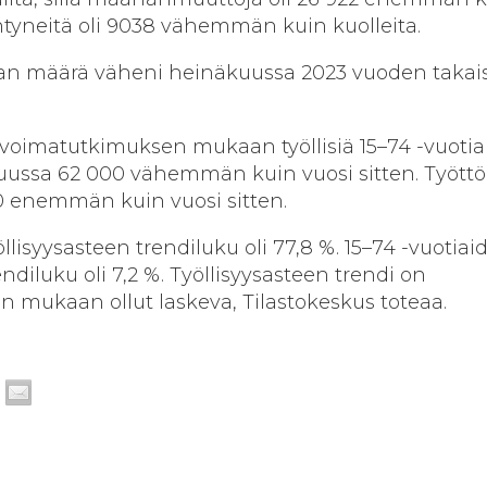
tyneitä oli 9038 vähemmän kuin kuolleita.
iman määrä väheni heinäkuussa 2023 vuoden taka
voimatutkimuksen mukaan työllisiä 15–74 -vuotiai
ussa 62 000 vähemmän kuin vuosi sitten. Tyött
0 enemmän kuin vuosi sitten.
llisyysasteen trendiluku oli 77,8 %. 15–74 -vuotiai
diluku oli 7,2 %. Työllisyysasteen trendi on
en mukaan ollut laskeva, Tilastokeskus toteaa.