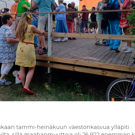
kaan tammi-heinäkuun väestönkasvua ylläpiti
ilta, sillä maahanmuuttoja oli 26 922 enemmän 