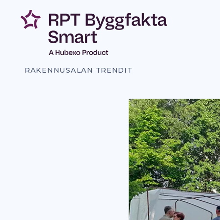
Siirry
sisältöön
RAKENNUSALAN TRENDIT