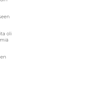
iseen
ta oli
ömiä
den