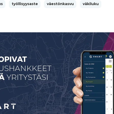
us
työllisyysaste
väestönkasvu
väkiluku