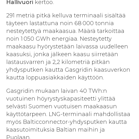
Hallivuori
kertoo.
291 metriä pitkä kelluva terminaali sisältää
täyteen lastattuna noin 68 000 tonnia
nesteytettyä maakaasua. Määrä tarkoittaa
noin 1 050 GWh energiaa. Nesteytetty
maakaasu hyörystetään laivassa uudelleen
kaasuksi, jonka jälkeen kaasu siirretään
lastausvarren ja 2,2 kilometriä pitkän
yhdysputken kautta Gasgridin kaasuverkon
kautta loppuasiakkaiden käyttöön.
Gasgridin mukaan laivan 40 TWh:n
vuotuinen höyrystyskapasiteetti ylittää
selvästi Suomen vuotuisen maakaasun
käyttötarpeen. LNG-terminaali mahdollistaa
myös Balticconnector-yhdysputken kautta
kaasutoimituksia Baltian maihin ja
Puolaan.