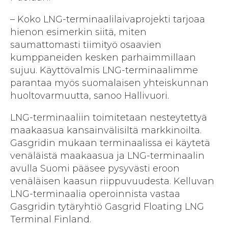
– Koko LNG-terminaalilaivaprojekti tarjoaa
hienon esimerkin siitä, miten
saumattomasti tiimityö osaavien
kumppaneiden kesken parhaimmillaan
sujuu. Käyttövalmis LNG-terminaalimme
parantaa myös suomalaisen yhteiskunnan
huoltovarmuutta, sanoo Hallivuori.
LNG-terminaaliin toimitetaan nesteytettyä
maakaasua kansainvälisiltä markkinoilta.
Gasgridin mukaan terminaalissa ei käytetä
venäläistä maakaasua ja LNG-terminaalin
avulla Suomi pääsee pysyvästi eroon
venäläisen kaasun riippuvuudesta. Kelluvan
LNG-terminaalia operoinnista vastaa
Gasgridin tytäryhtiö Gasgrid Floating LNG
Terminal Finland.