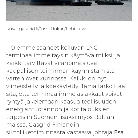
Kuva: gasgrid.fi/Jussi Nukari/Lehtikuva
– Olemme saaneet kelluvan LNG-
terminaalimme täysin käyttövalmiiksi, ja
kaikki tarvittavat viranomaisluvat
kaupallisen toiminnan käynnistämistä
varten ovat kunnossa. Kaikki on nyt
viimeistelty ja koekäytetty. Tämä tarkoittaa
sitä, että terminaalimme asiakkaat voivat
ryhtyä jakelemaan kaasua teollisuuden,
energiantuotannon ja kotitalouksien
tarpeisiin Suomen lisäksi myös Baltian
maissa, Gasgrid Finlandin
siirtoliiketoiminnasta vastaava johtaja
Esa