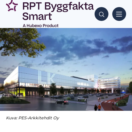
Siirry
sisältöön
Hae sisältöjä
Kuva: PES-Arkkitehdit Oy