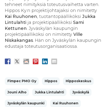
tehneet nimityksiä toteutusvaihetta varten.
Hippos Ky:n projektijohtajaksi on nimitetty
Kai Ruuhonen
, tuotantopäälliköksi
Jukka
Lintulahti
ja projektipäälliköksi
Sami
Kettunen
. Jyväskylän kaupungin
projektipäälliköksi on nimitetty
Ville
Niskakangas
. Hän on Jyväskylän kaupungin
edustaja toteutusorganisaatiossa.
Fimpec PMO Oy
Hippos
Hipposkeskus
Jouni Alho
Jukka Lintulahti
Jyväskylä
Jyväskylän kaupunki
Kai Ruuhonen