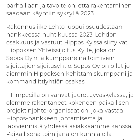
parhaillaan ja tavoite on, että rakentaminen
saadaan käyntiin syksyllä 2023.
Rakennusliike Lehto luopui osuudestaan
hankkeessa huhtikuussa 2023. Lehdon
osakkuus ja vastuut Hippos Ky:ssä siirtyivät
Hippoksen Yhteissijoitus Ky:lle, joka on
Sepos Oy:n ja kumppaneina toimivien
sijoittajien sijoitusyhtiö. Sepos Oy on ollut jo
aiemmin Hippoksen kehittämiskumppani ja
kommandiittiyhtiön osakas.
– Fimpecillä on vahvat juuret Jyväskylässä, ja
olemme rakentaneet kokeneen paikallisen
projektinjohto-organisaation, joka vastaa
Hippos-hankkeen johtamisesta ja
läpiviennistä yhdessä asiakkaamme kanssa.
Paikallisena toimijana on kunnia olla