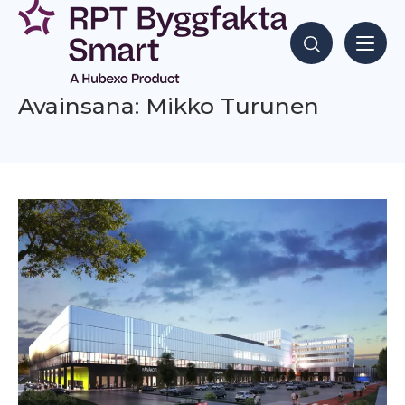
Siirry
sisältöön
Hae sisältöjä
Avainsana: Mikko Turunen