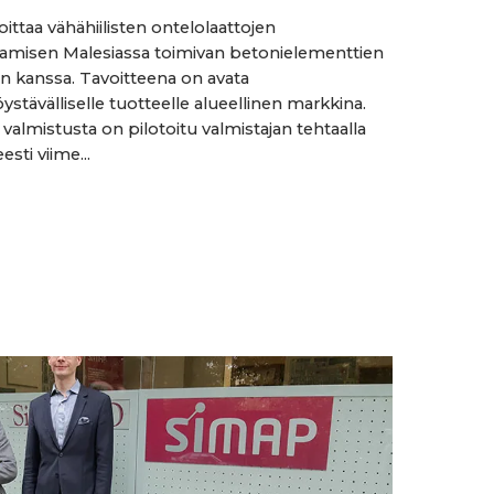
oittaa vähähiilisten ontelolaattojen
tamisen Malesiassa toimivan betonielementtien
an kanssa. Tavoitteena on avata
ystävälliselle tuotteelle alueellinen markkina.
valmistusta on pilotoitu valmistajan tehtaalla
sti viime...