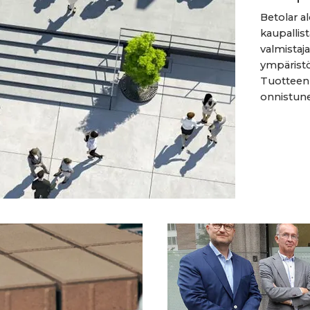
Betolar al
kaupallis
valmistaj
ympäristö
Tuotteen 
onnistunee