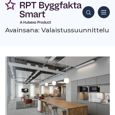
Siirry
sisältöön
Hae sisältöjä
Avainsana: Valaistussuunnittelu