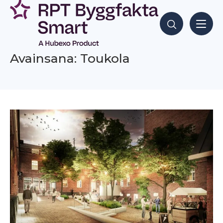
Siirry
sisältöön
Hae sisältöjä
Avainsana: Toukola