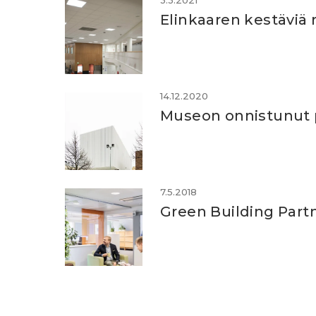
3.3.2021
Elinkaaren kestäviä 
14.12.2020
Museon onnistunut p
7.5.2018
Green Building Part