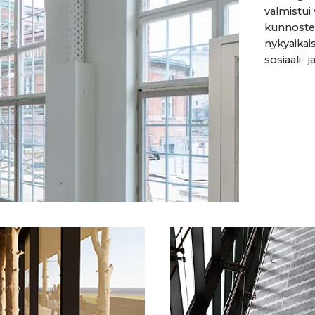
valmistui 
kunnostett
nykyaikais
sosiaali- j