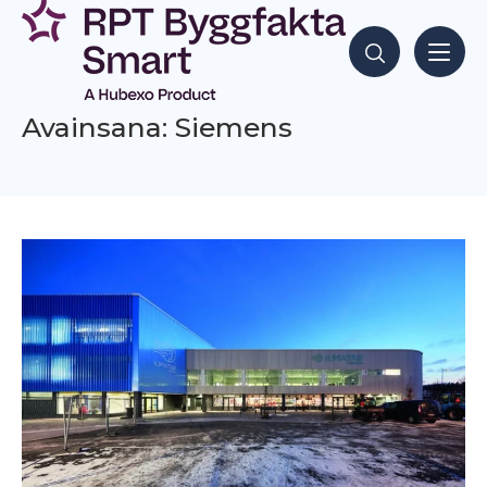
Siirry
sisältöön
Hae sisältöjä
Avainsana: Siemens