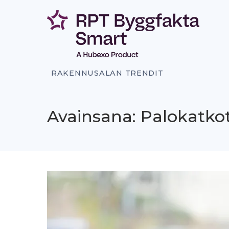
Siirry
sisältöön
RAKENNUSALAN TRENDIT
Avainsana: Palokatko