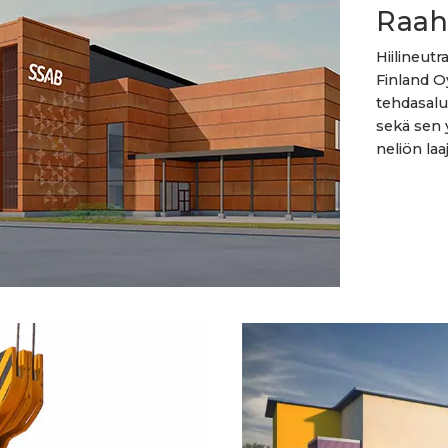
Raah
Hiilineutr
Finland O
tehdasalu
sekä sen
neliön la