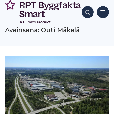
Siirry
sisältöön
Hae sisältöjä
Avainsana: Outi Mäkelä