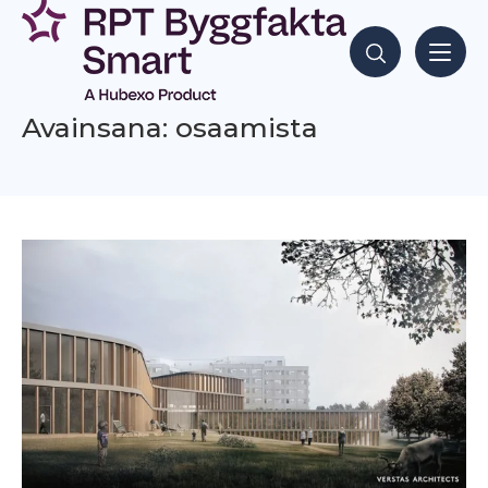
Siirry
sisältöön
Hae sisältöjä
Avainsana: osaamista