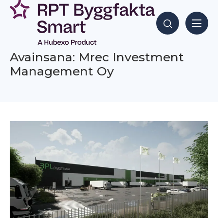
Siirry
sisältöön
Hae sisältöjä
Avainsana: Mrec Investment
Management Oy