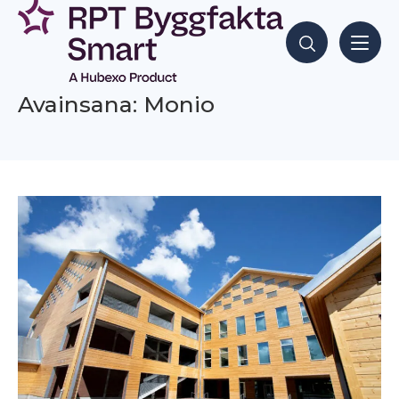
Siirry
sisältöön
Hae sisältöjä
Avainsana: Monio