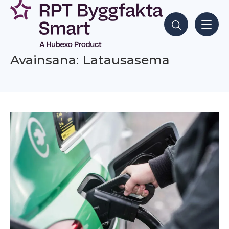
Siirry
sisältöön
Hae sisältöjä
Avainsana: Latausasema