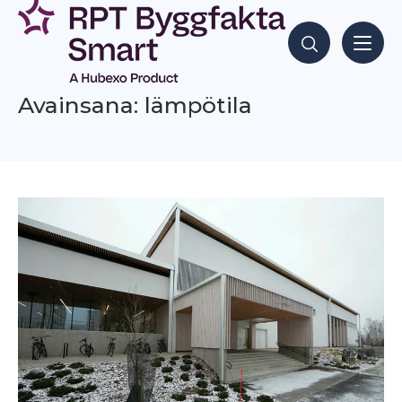
Siirry
sisältöön
Hae sisältöjä
Avainsana: lämpötila