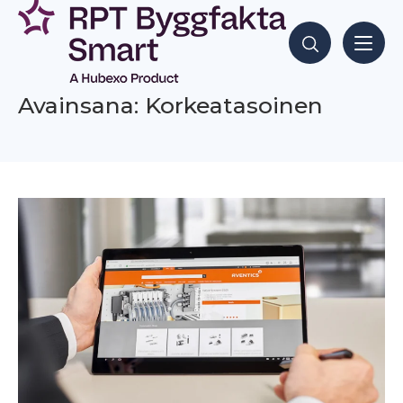
Siirry
sisältöön
Hae sisältöjä
Avainsana: Korkeatasoinen