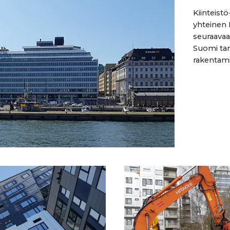
Kiinteistö
yhteinen 
seuraavaa
Suomi tar
rakentamis