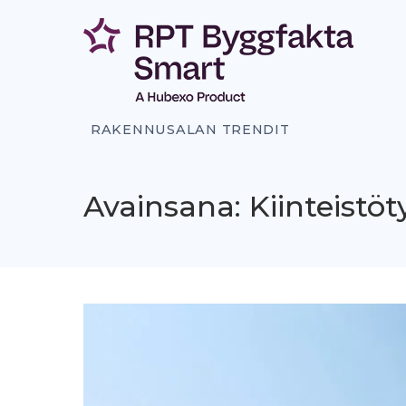
Siirry
sisältöön
RAKENNUSALAN TRENDIT
Avainsana: Kiinteistö