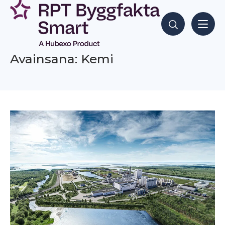
Siirry
sisältöön
Hae sisältöjä
Avainsana: Kemi