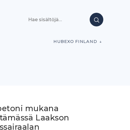
Hae sisältöjä
HUBEXO FINLAND
betoni mukana
ttämässä Laakson
ssairaalan