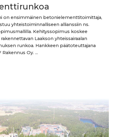
enttirunkoa
i on ensimmäinen betonielementtitoimittaja,
istuu yhteistoiminnalliseen allianssiin ns.
sopimusmallilla. Kehityssopimus koskee
n rakennettavan Laakson yhteissairaalan
nuksen runkoa. Hankkeen päätoteuttajana
V Rakennus Oy. ...