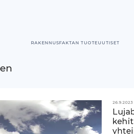
RAKENNUSFAKTAN TUOTEUUTISET
nen
26.9.2023
Luja
kehi
yhtei