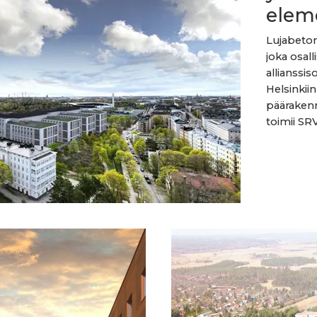
elem
Lujabeton
joka osall
allianssi
Helsinkii
pääraken
toimii SR