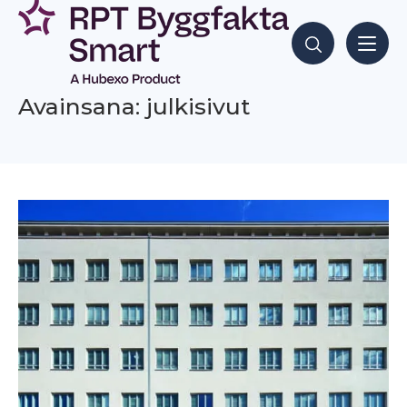
Siirry
sisältöön
Hae sisältöjä
Avainsana: julkisivut