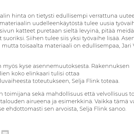
alin hinta on tietysti edullisempi verrattuna uute
 materiaalin uudelleenkäytöstä tulee uusia työvaih
sivun katteet puretaan sieltä levyinä, pitää meidä
t suoriksi. Siihen tulee siis yksi työvaihe lisää. A
 mutta toisaalta materiaali on edullisempaa, Jar
 on myös kyse asennemuutoksesta. Rakennuksen
en koko elinkaari tulisi ottaa
vaiheesta toteutukseen, Selja Flink toteaa.
on toimijana sekä mahdollisuus että velvollisuus t
otalouden airueena ja esimerkkinä. Vaikka tämä va
 ehdottomasti sen arvoista, Selja Flink sanoo.