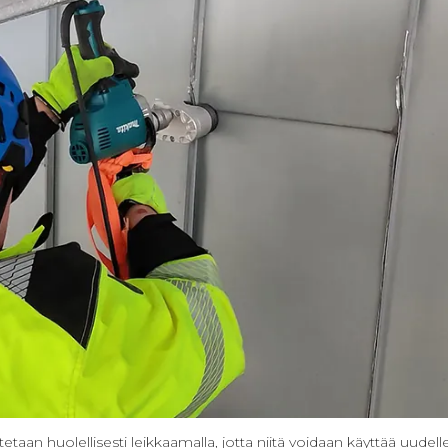
otetaan huolellisesti leikkaamalla, jotta niitä voidaan käyttää uudel