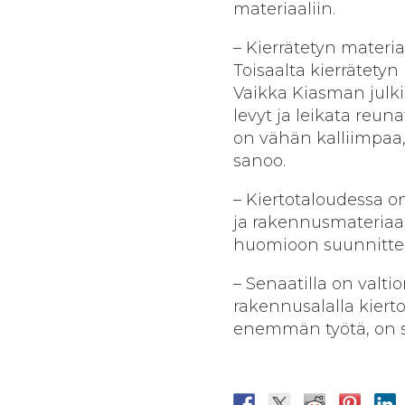
materiaaliin.
– Kierrätetyn materia
Toisaalta kierrätetyn
Vaikka Kiasman julki
levyt ja leikata reuna
on vähän kalliimpaa,
sanoo.
– Kiertotaloudessa
ja rakennusmateriaali
huomioon suunnittelu
– Senaatilla on valti
rakennusalalla kiert
enemmän työtä, on se