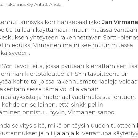
: Rakennus Oy Antti J. Ahola.
akennuttamisyksikön hankepäällikkö
Jari Virman
peltiä tullaan käyttämään muun muassa Vantaan
skeskuksen yhteyteen rakennettavan Sortti-pien
ipellin eduiksi Virmanen mainitsee muun muassa
ikäisyyden.
:n tavoitteita, jossa pyritään kierrättämisen lisä
nemmän kiertotalouteen. HSY:n tavoitteena on
ytää kohteita, joissa rakennusmateriaaleja voida
Rakentamisessa tämä voi olla vähän
ääräyksistä ja materiaalivaatimuksista johtuen,
ohde on sellainen, että sinkkipellin
ttäminen onnistuu hyvin, Virmanen sanoo.
ehdä selvitys siitä, mikä on täysin uuden tuotteen
stannukset ja hiilijalanjälki verrattuna käytetty