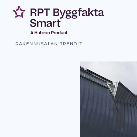
Siirry
sisältöön
RAKENNUSALAN TRENDIT