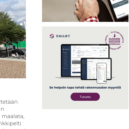
ytetään
in
e maalata,
nkkipelti