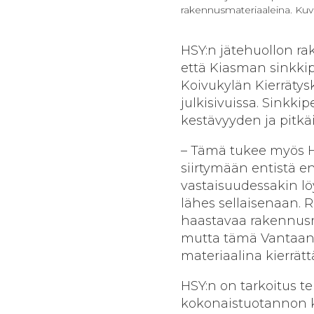
rakennusmateriaaleina. Kuva
HSY:n jätehuollon r
että Kiasman sinkki
Koivukylän Kierräty
julkisivuissa. Sinkk
kestävyyden ja pitkä
– Tämä tukee myös HSY
siirtymään entistä e
vastaisuudessakin lö
lähes sellaisenaan. 
haastavaa rakennusm
mutta tämä Vantaan k
materiaalina kierrä
HSY:n on tarkoitus t
kokonaistuotannon ku