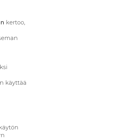
en
kertoo,
aseman
ksi
an käyttää
 käytön
yn