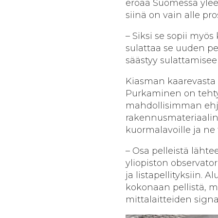
eroaa Suomessa yleens
siinä on vain alle pr
– Siksi se sopii myös 
sulattaa se uuden pel
säästyy sulattamiseen
Kiasman kaarevasta ve
Purkaminen on tehty 
mahdollisimman ehjin
rakennusmateriaalina
kuormalavoille ja ne 
– Osa pelleistä lähte
yliopiston observat
ja listapellityksiin. 
kokonaan pellistä, m
mittalaitteiden signa