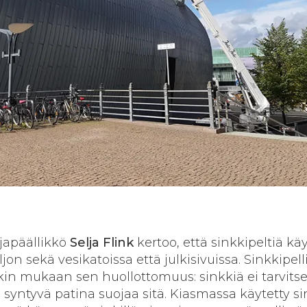
japäällikkö
Selja Flink
kertoo, että sinkkipeltiä kä
on sekä vesikatoissa että julkisivuissa. Sinkkipell
nkin mukaan sen huollottomuus: sinkkiä ei tarvits
syntyvä patina suojaa sitä. Kiasmassa käytetty si