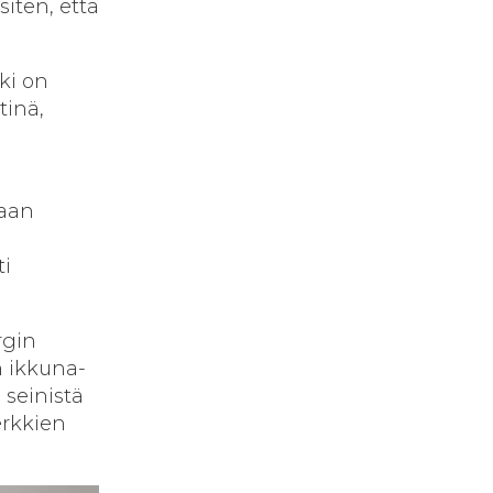
siten, että
kki on
tinä,
daan
ti
rgin
n ikkuna-
 seinistä
erkkien