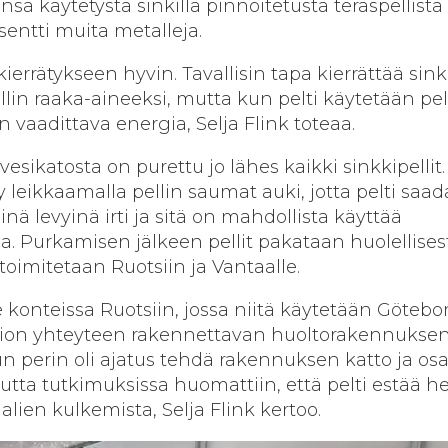
ä käytetystä sinkillä pinnoitetusta teräspellistä 
osentti muita metalleja.
kierrätykseen hyvin. Tavallisin tapa kierrättää sin
lin raaka-aineeksi, mutta kun pelti käytetään pel
 vaadittava energia, Selja Flink toteaa.
sikatosta on purettu jo lähes kaikki sinkkipellit.
leikkaamalla pellin saumat auki, jotta pelti saa
ä levyinä irti ja sitä on mahdollista käyttää
. Purkamisen jälkeen pellit pakataan huolellises
toimitetaan Ruotsiin ja Vantaalle.
e konteissa Ruotsiin, jossa niitä käytetään Götebo
orion yhteyteen rakennettavan huoltorakennukse
Alun perin oli ajatus tehdä rakennuksen katto ja osa
utta tutkimuksissa huomattiin, että pelti estää h
alien kulkemista, Selja Flink kertoo.