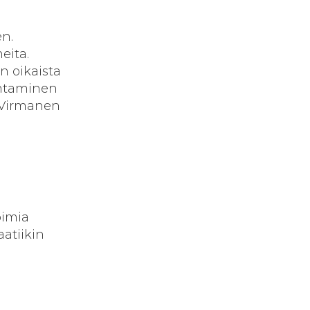
en.
eita.
n oikaista
sentaminen
i Virmanen
oimia
atiikin