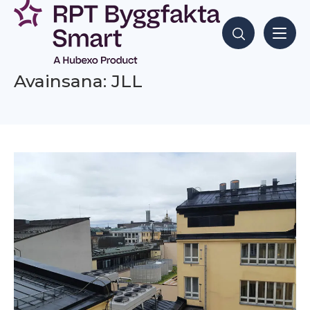
Siirry
sisältöön
Hae sisältöjä
Avainsana: JLL