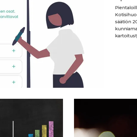
Pientaloil
Kotisihuo
säätiön 2
kunniamai
kartoitust