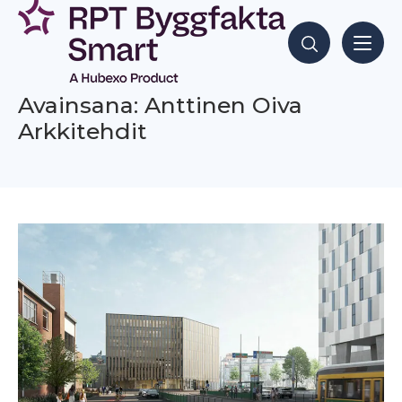
Siirry
sisältöön
Hae sisältöjä
Avainsana: Anttinen Oiva
Arkkitehdit