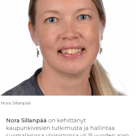
Nora Sillanpää
Nora Sillanpää
on kehittänyt
kaupunkivesien tutkimusta ja hallintaa
suomalaisissa yliopistoissa yli 15 vuoden ajan.