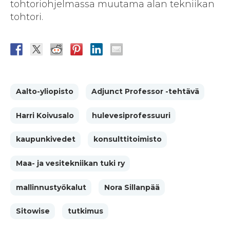
tohtoriohjelmassa muutama alan tekniikan
tohtori.
Aalto-yliopisto
Adjunct Professor -tehtävä
Harri Koivusalo
hulevesiprofessuuri
kaupunkivedet
konsulttitoimisto
Maa- ja vesitekniikan tuki ry
mallinnustyökalut
Nora Sillanpää
Sitowise
tutkimus