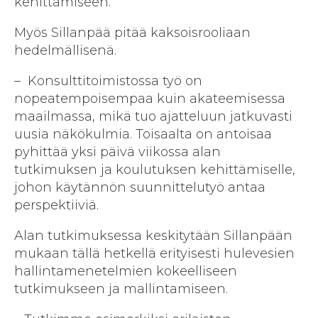
kehittämiseen.
Myös Sillanpää pitää kaksoisrooliaan
hedelmällisenä.
– Konsulttitoimistossa työ on
nopeatempoisempaa kuin akateemisessa
maailmassa, mikä tuo ajatteluun jatkuvasti
uusia näkökulmia.
Toisaalta on antoisaa
pyhittää yksi päivä viikossa alan
tutkimuksen ja koulutuksen kehittämiselle,
johon käytännön suunnittelutyö antaa
perspektiiviä.
Alan tutkimuksessa keskitytään Sillanpään
mukaan tällä hetkellä erityisesti hulevesien
hallintamenetelmien kokeelliseen
tutkimukseen ja mallintamiseen.