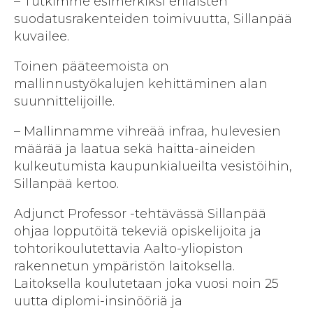
– Tutkimme esimerkiksi erilaisten
suodatusrakenteiden toimivuutta, Sillanpää
kuvailee.
Toinen pääteemoista on
mallinnustyökalujen kehittäminen alan
suunnittelijoille.
– Mallinnamme vihreää infraa, hulevesien
määrää ja laatua sekä haitta-aineiden
kulkeutumista kaupunkialueilta vesistöihin,
Sillanpää kertoo.
Adjunct Professor -tehtävässä Sillanpää
ohjaa lopputöitä tekeviä opiskelijoita ja
tohtorikoulutettavia Aalto-yliopiston
rakennetun ympäristön laitoksella.
Laitoksella koulutetaan joka vuosi noin 25
uutta diplomi-insinööriä ja