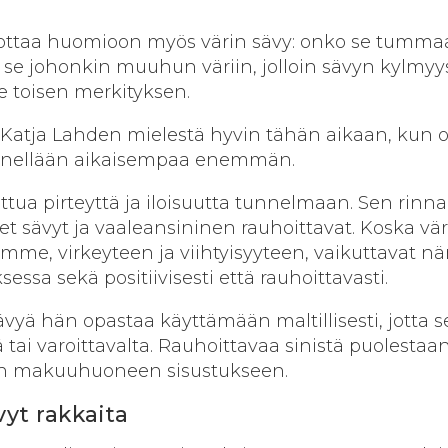
i ottaa huomioon myös värin sävy: onko se tumma
o se johonkin muuhun väriin, jolloin sävyn kylmyys
e toisen merkityksen.
 Katja Lahden mielestä hyvin tähän aikaan, kun o
ennellään aikaisempaa enemmän.
ttua pirteyttä ja iloisuutta tunnelmaan. Sen rinna
 sävyt ja vaaleansininen rauhoittavat. Koska vär
amme, virkeyteen ja viihtyisyyteen, vaikuttavat n
essa sekä positiivisesti että rauhoittavasti.
vyä hän opastaa käyttämään maltillisesti, jotta s
tai varoittavalta. Rauhoittavaa sinistä puolestaa
kin makuuhuoneen sisustukseen.
yt rakkaita