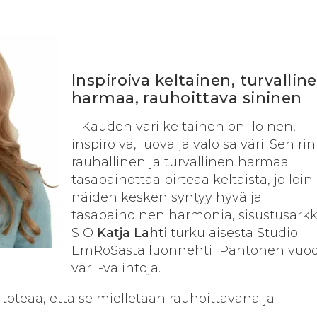
Inspiroiva keltainen, turvallin
harmaa, rauhoittava sininen
– Kauden väri keltainen on iloinen,
inspiroiva, luova ja valoisa väri. Sen ri
rauhallinen ja turvallinen harmaa
tasapainottaa pirteää keltaista, jolloin
näiden kesken syntyy hyvä ja
tasapainoinen harmonia, sisustus­arkk
SIO
Katja Lahti
turkulaisesta Studio
EmRoSasta luonnehtii Pantonen vuo
väri -valintoja.
 toteaa, että se mielletään rauhoittavana ja