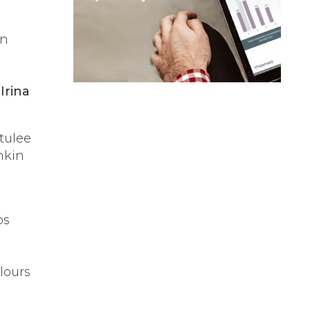
en
a
Irina
 tulee
nkin
os
lours