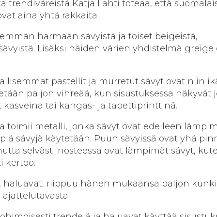
trendiväreistä Katja Lahti toteaa, että suomalais
vat aina yhtä rakkaita.
nemmän harmaan sävyistä ja toiset beigeistä,
sävyistä. Lisäksi näiden värien yhdistelmä greige
allisemmat pastellit ja murretut sävyt ovat niin i
ytetään paljon vihreää, kun sisustuksessa näkyvät 
t kasveina tai kangas- ja tapettiprinttinä.
toimii metalli, jonka sävyt ovat edelleen lämpim
ä sävyjä käytetään. Puun sävyissä ovat yhä pinn
utta selvästi nosteessa ovat lämpimät sävyt, kut
i kertoo.
at haluavat, riippuu hänen mukaansa paljon kunk
 ajattelutavasta.
tohimoisesti trendejä ja haluavat käyttää sisustu