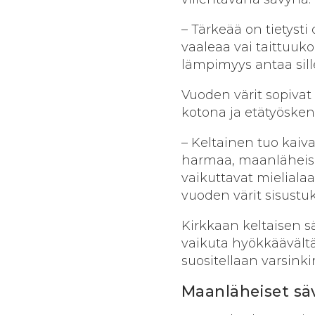
– Tärkeää on tietyst
vaaleaa vai taittuuk
lämpimyys antaa sill
Vuoden värit sopivat
kotona ja etätyösk
– Keltainen tuo kaiva
harmaa, maanläheiset
vaikuttavat mieliala
vuoden värit sisustuks
Kirkkaan keltaisen sä
vaikuta hyökkäävältä 
suositellaan varsin
Maanläheiset säv