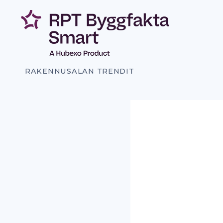
Siirry
sisältöön
RAKENNUSALAN TRENDIT