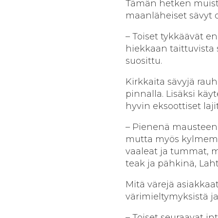
Tämän hetken muista 
maanläheiset sävyt o
– Toiset tykkäävät e
hiekkaan taittuvista 
suosittu.
Kirkkaita sävyjä rauh
pinnalla. Lisäksi kä
hyvin eksoottiset laji
– Pienenä mausteena 
mutta myös kylmempi
vaaleat ja tummat, m
teak ja pähkinä, Laht
Mitä värejä asiakka
värimieltymyksistä ja
– Toiset seuraavat in