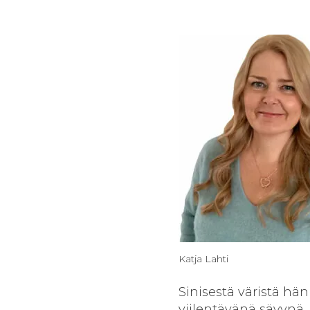
Katja Lahti
Sinisestä väristä hän
viilentävänä sävynä.