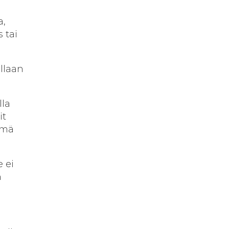
a,
 tai
llaan
lla
it
ämä
e ei
n