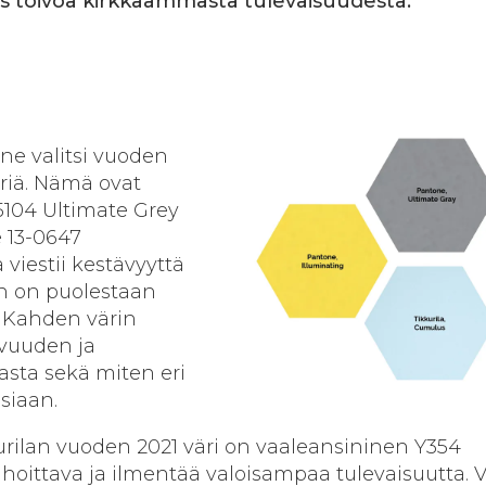
s toivoa kirkkaammasta tulevaisuudesta.
one valitsi vuoden
äriä. Nämä ovat
104 Ultimate Grey
 13-0647
viestii kestävyyttä
en on puolestaan
. Kahden värin
hvuuden ja
asta sekä miten eri
isiaan.
kurilan vuoden 2021 väri on vaaleansininen Y354
hoittava ja ilmentää valoisampaa tulevaisuutta. V