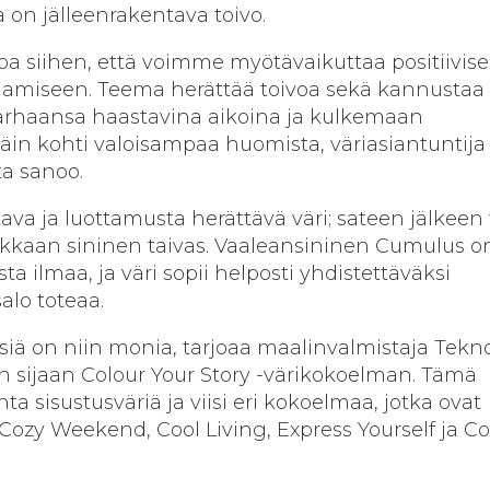
 on jälleenrakentava toivo.
oa siihen, että voimme myötävaikuttaa positiivis
amiseen. Teema herättää toivoa sekä kannustaa
rhaansa haastavina aikoina ja kulkemaan
npäin kohti valoisampaa huomista, väriasiantuntij
ta sanoo.
ava ja luottamusta herättävä väri; sateen jälkeen
rkkaan sininen taivas. Vaaleansininen Cumulus o
ta ilmaa, ja väri sopii helposti yhdistettäväksi
alo toteaa.
iä on niin monia, tarjoaa maalinvalmistaja Tekn
n sijaan Colour Your Story -värikokoelman. Tämä
onta sisustusväriä ja viisi eri kokoelmaa, jotka ovat
zy Weekend, Cool Living, Express Yourself ja Co