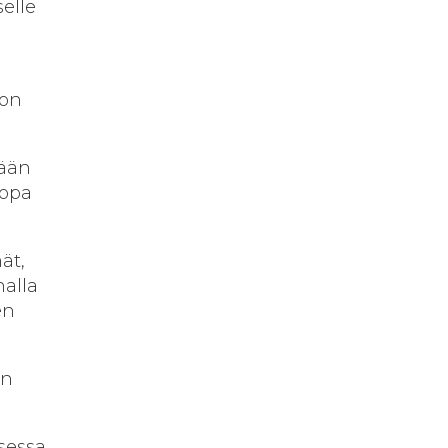
elle
 on
kään
jopa
ät,
alla
en
in
ksessa