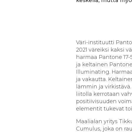
keskellä, mutta myö
Väri-instituutti Pant
2021 väreiksi kaksi v
harmaa Pantone 17-5
ja keltainen Pantone
Illuminating. Harmaa 
ja vakautta. Keltain
lämmin ja virkistävä
liitolla kerrotaan va
positiivisuuden voim
elementit tukevat to
Maalialan yritys Tik
Cumulus, joka on rau