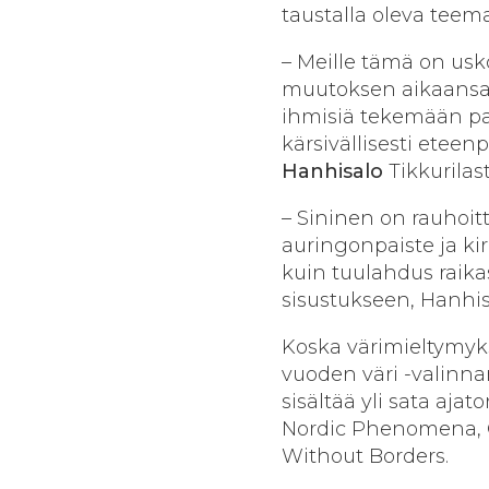
taustalla oleva teema
– Meille tämä on usk
muutoksen aikaansa
ihmisiä tekemään pa
kärsivällisesti etee
Hanhisalo
Tikkurilas
– Sininen on rauhoitt
auringonpaiste ja ki
kuin tuulahdus raikas
sisustukseen, Hanhis
Koska värimieltymyks
vuoden väri -valinna
sisältää yli sata ajat
Nordic Phenomena, Co
Without Borders.