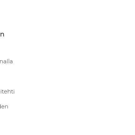
en
nnalla
itehti
den