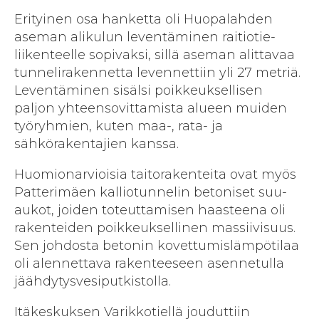
Erityinen osa hanketta oli Huopalahden
aseman ali­kulun leventäminen raitiotie­
liikenteelle sopivaksi, sillä aseman alittavaa
tunneli­rakennetta levennettiin yli 27 metriä.
Leventäminen sisälsi poikkeuksellisen
paljon yhteen­sovittamista alueen muiden
työ­ryhmien, kuten maa-, rata- ja
sähkörakentajien kanssa.
Huomionarvioisia taitorakenteita ovat myös
Patterimäen kallio­tunnelin betoniset suu­
aukot, joiden toteuttamisen haasteena oli
rakenteiden poikkeuksellinen massiivisuus.
Sen johdosta betonin kovettumis­lämpötilaa
oli alennettava rakenteeseen asennetulla
jäähdytysvesiputkistolla.
Itäkeskuksen Varikkotiellä jouduttiin