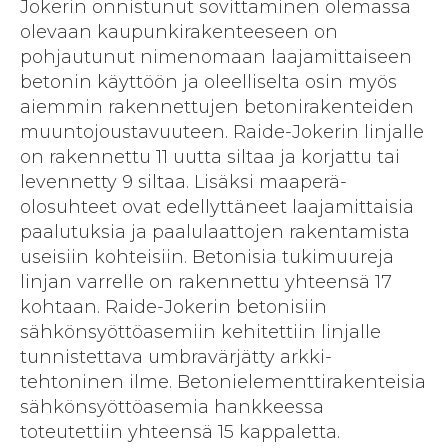
Jokerin onnistunut sovittaminen olemassa
olevaan kaupunki­rakenteeseen on
pohjautunut nimen­omaan laaja­mittaiseen
betonin käyttöön ja oleelliselta osin myös
aiemmin rakennettujen betoni­rakenteiden
muunto­joustavuuteen. Raide-Jokerin linjalle
on rakennettu 11 uutta siltaa ja korjattu tai
levennetty 9 siltaa. Lisäksi maaperä­
olosuhteet ovat edellyttäneet laaja­mittaisia
paalutuksia ja paalu­laattojen rakentamista
useisiin kohteisiin. Betonisia tuki­muureja
linjan varrelle on rakennettu yhteensä 17
kohtaan. Raide-Jokerin betonisiin
sähkönsyöttö­asemiin kehitettiin linjalle
tunnistettava umbra­värjätty arkki­
tehtoninen ilme. Betonielementti­rakenteisia
sähkönsyöttö­asemia hankkeessa
toteutettiin yhteensä 15 kappaletta.