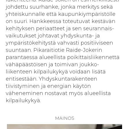
johdettu suur­hanke, jonka merkitys sekä
yhteis­kunnalle että kaupunki­ympäristölle
on suuri. Hankkeessa toteutuvat kestävän
kehityksen peri­aatteet ja sen seurannais­
vaikutukset johtavat yhdyskunta- ja
ympäristö­kehitystä vahvasti positiiviseen
suuntaan. Pika­raitiotie Raide-Jokerin
parantaessa alueellista poikittais­liikennettä
vähä­päästöisen ja toimivan joukko­
liikenteen kilpailu­kykyä voidaan lisätä
entisestään. Yhdyskunta­rakenteen
tiivistyminen ja energian käytön
väheneminen nostavat myös alueellista
kilpailukykyä.