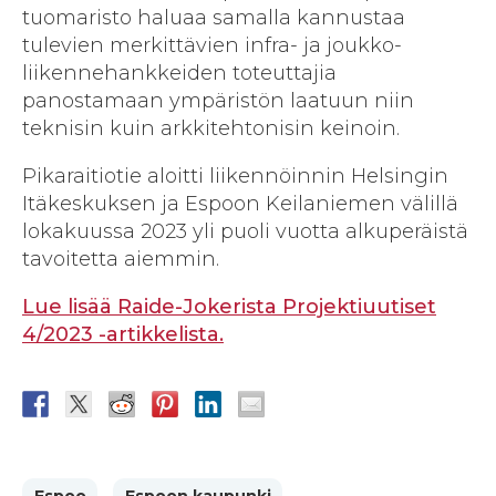
tuomaristo haluaa samalla kannustaa
tulevien merkittävien infra- ja joukko­
liikenne­hankkeiden toteuttajia
panostamaan ympäristön laatuun niin
teknisin kuin arkkitehtonisin keinoin.
Pikaraitiotie aloitti liikennöinnin Helsingin
Itäkeskuksen ja Espoon Keilaniemen välillä
lokakuussa 2023 yli puoli vuotta alku­peräistä
tavoitetta aiemmin.
Lue lisää Raide-Jokerista Projektiuutiset
4/2023 -artikkelista.
Espoo
Espoon kaupunki