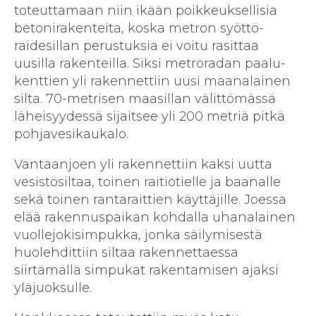
toteuttamaan niin ikään poikkeuksellisia
betoni­rakenteita, koska metron syöttö­
raidesillan perustuksia ei voitu rasittaa
uusilla rakenteilla. Siksi metro­radan paalu­
kenttien yli rakennettiin uusi maan­alainen
silta. 70-metrisen maa­sillan välittömässä
läheisyydessä sijaitsee yli 200 metriä pitkä
pohjavesikaukalo.
Vantaanjoen yli rakennettiin kaksi uutta
vesistö­siltaa, toinen raitio­tielle ja baanalle
sekä toinen ranta­raittien käyttäjille. Joessa
elää rakennus­paikan kohdalla uhan­alainen
vuollejoki­simpukka, jonka säilymisestä
huolehdittiin siltaa rakennettaessa
siirtämällä simpukat rakentamisen ajaksi
yläjuoksulle.