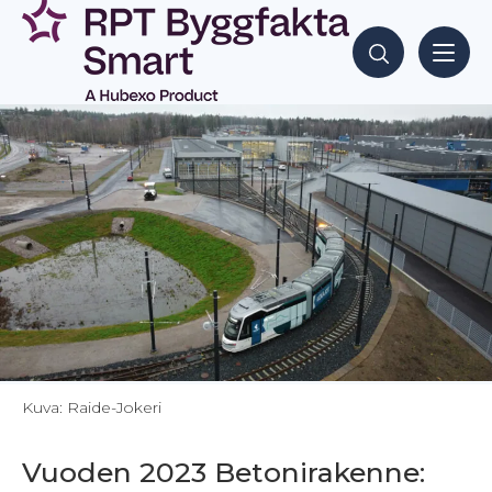
Siirry
sisältöön
Hae sisältöjä
Kuva: Raide-Jokeri
Vuoden 2023 Betonirakenne: