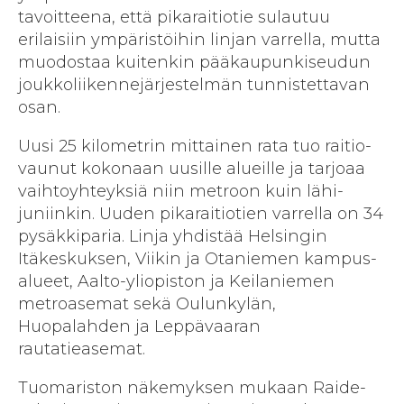
tavoitteena, että pika­raitiotie sulautuu
erilaisiin ympäristöihin linjan varrella, mutta
muodostaa kuitenkin pääkaupunki­seudun
joukko­liikenne­järjestelmän tunnistettavan
osan.
Uusi 25 kilometrin mittainen rata tuo raitio­
vaunut kokonaan uusille alueille ja tarjoaa
vaihto­yhteyksiä niin metroon kuin lähi­
juniinkin. Uuden pika­raitiotien varrella on 34
pysäkkiparia. Linja yhdistää Helsingin
Itäkeskuksen, Viikin ja Otaniemen kampus­
alueet, Aalto-yliopiston ja Keilaniemen
metro­asemat sekä Oulunkylän,
Huopalahden ja Leppävaaran
rautatieasemat.
Tuomariston näkemyksen mukaan Raide-