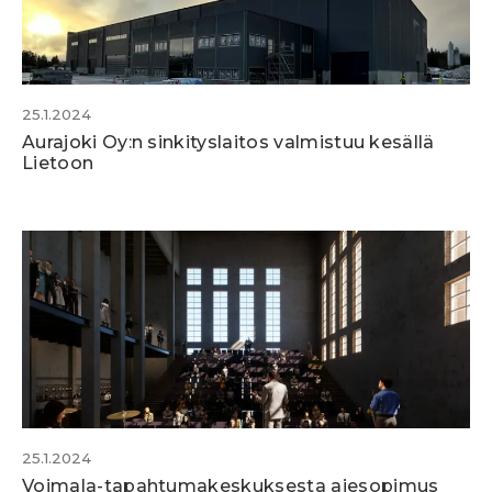
25.1.2024
Aurajoki Oy:n sinkitys­laitos valmistuu kesällä
Lietoon
25.1.2024
Voimala-tapahtuma­keskuksesta aiesopimus