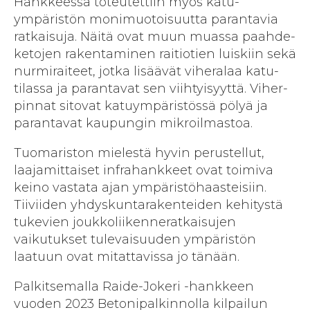
Hankkeessa toteutettiin myös katu­
ympäristön moni­muotoisuutta parantavia
ratkaisuja. Näitä ovat muun muassa paahde­
ketojen rakentaminen raitio­tien luiskiin sekä
nurmi­raiteet, jotka lisäävät viher­alaa katu­
tilassa ja parantavat sen viihtyisyyttä. Viher­
pinnat sitovat katu­ympäristössä pölyä ja
parantavat kaupungin mikroilmastoa.
Tuomariston mielestä hyvin perustellut,
laaja­mittaiset infra­hankkeet ovat toimiva
keino vastata ajan ympäristö­haasteisiin.
Tiiviiden yhdyskunta­rakenteiden kehitystä
tukevien joukko­liikenne­ratkaisujen
vaikutukset tulevaisuuden ympäristön
laatuun ovat mitattavissa jo tänään.
Palkitsemalla Raide-Jokeri -hankkeen
vuoden 2023 Betonipalkinnolla kilpailun