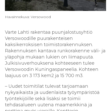
Havainnekuva: Versowood
Varte Lahti rakentaa puunjalostusyhtiö
Versowoodille puurakenteisen
kaksikerroksisen toimistorakennuksen.
Rakennuksen kantava runkorakenne väli- ja
yläpohja mukaan lukien on liimapuuta.
Julkisivuverhouksena kohteeseen tulee
Versowoodin Kuningaspaneelia. Kohteen
laajuus on 3 173 kem2 ja 15 700 m3.
– Uudet toimitilat tulevat tarjoamaan
nykyaikaista ja uudenlaista työympäristöä
työntekijöille sekä lisäksi se toimii
tehdasalueen uutena maamerkkinä ja
porttina myös vieraille. Konttorin