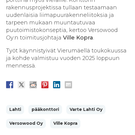
rakennusprojektissa tullaan testaamaan
uudenlaisia liimapuurakenneliitoksia ja
tarpeen mukaan muuntautuvaa
puutoimistokonseptia, kertoo Versowood
Oy:n toimitusjohtaja
Ville Kopra
.
Työt käynnistyivät Vierumäellä toukokuussa
ja kohde valmistuu vuoden 2025 loppuun
mennessä.
Lahti
pääkonttori
Varte Lahti Oy
Versowood Oy
Ville Kopra