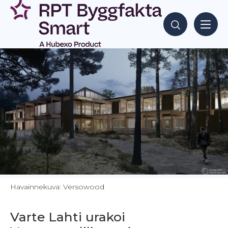
Siirry
sisältöön
Hae sisältöjä
Havainnekuva: Versowood
Varte Lahti urakoi