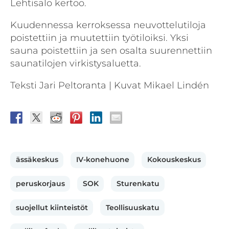
Lehtisalo kertoo.
Kuudennessa kerroksessa neuvottelutiloja
poistettiin ja muutettiin työtiloiksi. Yksi
sauna poistettiin ja sen osalta suurennettiin
saunatilojen virkistysaluetta.
Teksti Jari Peltoranta | Kuvat Mikael Lindén
ässäkeskus
IV-konehuone
Kokouskeskus
peruskorjaus
SOK
Sturenkatu
suojellut kiinteistöt
Teollisuuskatu