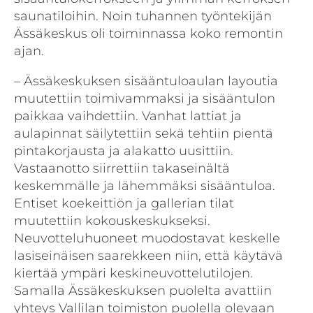
saunatiloihin. Noin tuhannen työntekijän
Ässäkeskus oli toiminnassa koko remontin
ajan.
– Ässäkeskuksen sisääntuloaulan layoutia
muutettiin toimivammaksi ja sisääntulon
paikkaa vaihdettiin. Vanhat lattiat ja
aulapinnat säilytettiin sekä tehtiin pientä
pintakorjausta ja alakatto uusittiin.
Vastaanotto siirrettiin takaseinältä
keskemmälle ja lähemmäksi sisääntuloa.
Entiset koekeittiön ja gallerian tilat
muutettiin kokouskeskukseksi.
Neuvotteluhuoneet muodostavat keskelle
lasiseinäisen saarekkeen niin, että käytävä
kiertää ympäri keskineuvottelutilojen.
Samalla Ässäkeskuksen puolelta avattiin
yhteys Vallilan toimiston puolella olevaan