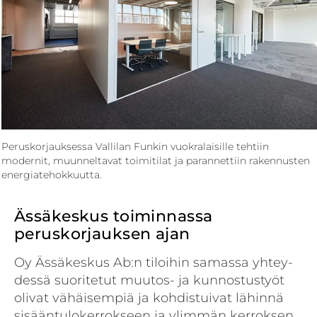
Peruskorjauksessa Vallilan Funkin vuokralaisille tehtiin
modernit, muunneltavat toimitilat ja parannettiin rakennusten
energiatehokkuutta.
Ässäkeskus toiminnassa
peruskorjauksen ajan
Oy Ässäkeskus Ab:n tiloihin samassa yhtey­
dessä suoritetut muutos- ja kunnostustyöt
olivat vähäisempiä ja kohdistuivat lähinnä
sisääntulokerrokseen ja ylimmän kerroksen