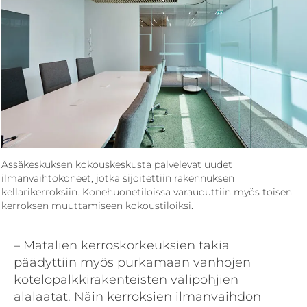
Ässäkeskuksen kokouskeskusta palvelevat uudet
ilmanvaihtokoneet, jotka sijoitettiin rakennuksen
kellarikerroksiin. Konehuonetiloissa varauduttiin myös toisen
kerroksen muuttamiseen kokoustiloiksi.
– Matalien kerroskorkeuksien takia
päädyttiin myös purkamaan vanhojen
kotelo­palkkirakenteisten välipohjien
alalaatat. Näin kerroksien ilmanvaihdon