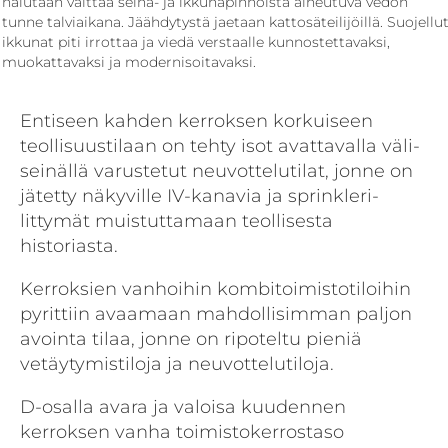
halutaan välttää seinä- ja ikkunapinnoista aiheutuva vedon
tunne talviaikana. Jäähdytystä jaetaan kattosäteilijöillä. Suojellu
ikkunat piti irrottaa ja viedä verstaalle kunnostettavaksi,
muokattavaksi ja modernisoitavaksi.
Entiseen kahden kerroksen korkuiseen
teollisuustilaan on tehty isot avattavalla väli­
seinällä varustetut neuvottelutilat, jonne on
jätetty näkyville IV-kanavia ja sprinkleri­
littymät muistuttamaan teollisesta
historiasta.
Kerroksien vanhoihin kombitoimistotiloihin
pyrittiin avaamaan mahdollisimman paljon
avointa tilaa, jonne on ripoteltu pieniä
vetäytymistiloja ja neuvottelutiloja.
D-osalla avara ja valoisa kuudennen
kerroksen vanha toimistokerrostaso