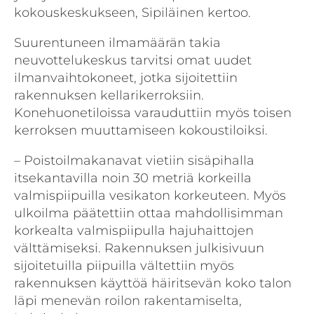
kokouskeskukseen, Sipiläinen kertoo.
Suurentuneen ilmamäärän takia
neuvottelukeskus tarvitsi omat uudet
ilmanvaihto­koneet, jotka sijoitettiin
rakennuksen kellarikerroksiin.
Konehuonetiloissa varauduttiin myös toisen
kerroksen muuttamiseen kokoustiloiksi.
– Poistoilmakanavat vietiin sisäpihalla
itsekantavilla noin 30 metriä korkeilla
valmis­piipuilla vesikaton korkeuteen. Myös
ulkoilma päätettiin ottaa mahdollisimman
korkealta valmispiipulla hajuhaittojen
välttämiseksi. Rakennuksen julkisivuun
sijoitetuilla piipuilla vältettiin myös
rakennuksen käyttöä häiritsevän koko talon
läpi menevän roilon rakentamiselta,