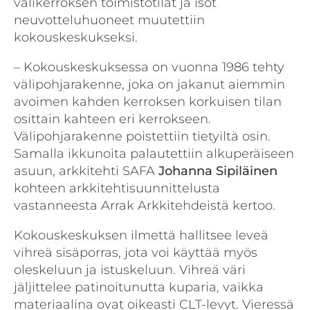
välikerroksen toimistotilat ja isot
neuvotteluhuoneet muutettiin
kokouskeskukseksi.
– Kokouskeskuksessa on vuonna 1986 tehty
välipohjarakenne, joka on jakanut aiemmin
avoimen kahden kerroksen korkuisen tilan
osittain kahteen eri kerrokseen.
Välipohjarakenne poistettiin tietyiltä osin.
Samalla ikkunoita palautettiin alkuperäiseen
asuun, arkkitehti SAFA
Johanna
Sipiläinen
kohteen arkkitehtisuunnittelusta
vastanneesta Arrak Arkkitehdeistä kertoo.
Kokouskeskuksen ilmettä hallitsee leveä
vihreä sisäporras, jota voi käyttää myös
oleskeluun ja istuskeluun. Vihreä väri
jäljittelee patinoitunutta kuparia, vaikka
materiaalina ovat oikeasti CLT-levyt. Vieressä