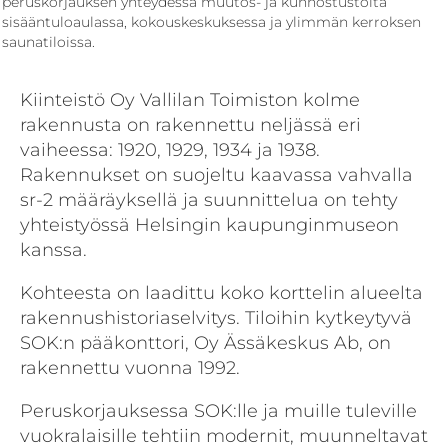
peruskorjauksen yhteydessä muutos- ja kunnostustöitä
sisääntuloaulassa, kokouskeskuksessa ja ylimmän kerroksen
saunatiloissa.
Kiinteistö Oy Vallilan Toimiston kolme
rakennusta on rakennettu neljässä eri
vaiheessa: 1920, 1929, 1934 ja 1938.
Rakennukset on suojeltu kaavassa vahvalla
sr-2 määräyksellä ja suunnittelua on tehty
yhteistyössä Helsingin kaupunginmuseon
kanssa.
Kohteesta on laadittu koko korttelin alueelta
rakennushistoriaselvitys. Tiloihin kytkeytyvä
SOK:n pääkonttori, Oy Ässäkeskus Ab, on
rakennettu vuonna 1992.
Peruskorjauksessa SOK:lle ja muille tuleville
vuokralaisille tehtiin modernit, muunneltavat