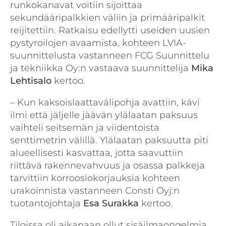
runkokanavat voitiin sijoittaa
sekundääripalkkien väliin ja primääripalkit
reijitettiin. Ratkaisu edellytti useiden uusien
pystyroilojen avaamista, kohteen LVIA-
suunnittelusta vastanneen FCG Suunnittelu
ja tekniikka Oy:n vastaava suunnittelija
Mika
Lehtisalo
kertoo.
– Kun kaksoislaattavälipohja avattiin, kävi
ilmi että jäljelle jäävän ylälaatan paksuus
vaihteli seitsemän ja viidentoista
senttimetrin välillä. Ylälaatan paksuutta piti
alueellisesti kasvattaa, jotta saavuttiin
riittävä rakennevahvuus ja osassa palkkeja
tarvittiin korroosiokorjauksia kohteen
urakoinnista vastanneen Consti Oyj:n
tuotantojohtaja
Esa
Surakka
kertoo.
Tiloissa oli aikanaan ollut sisäilmaongelmia,