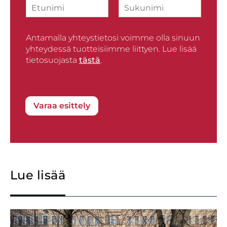
N
t
o
i
y
s
F
L
m
s
t
i
a
i
*
i
r
Antamalla yhteystietosi voimme olla sinuun
s
*
s
t
yhteydessä tuotteisiimme liittyen. Lue lisää
t
tietosuojasta
tästä
.
Varaa esittely
Lue lisää