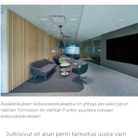
Ässäkeskuksen kokouskeskuksesta on yhteys peruskorjatun
Vallilan Toimiston eli Vallilan Funkin puolella olevaan
kokouskeskukseen.
Julkisivut oli alun perin tarkoitus uusia vain