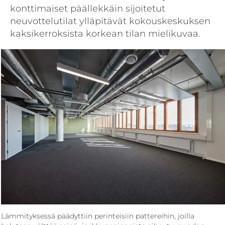
konttimaiset päällekkäin sijoitetut
neuvottelutilat yllä­pitävät kokouskeskuksen
kaksikerroksista korkean tilan mielikuvaa.
Lämmityksessä päädyttiin perinteisiin pattereihin, joilla