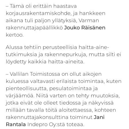
– Tämä oli erittäin haastava
korjausrakentamiskohde, ja hankkeen
aikana tuli paljon yllätyksiä, Varman
rakennuttajapäällikkö
Jouko
Räisänen
kertoo.
Alussa tehtiin perusteellisia haitta-aine­
tutkimuksia ja rakennepurkuja, mutta silti ei
löydetty kaikkia haitta-aineita.
– Vallilan Toimistossa on ollut aikojen
kuluessa valtavasti erilaista toimintaa, kuten
pienteollisuutta, pesulatoimintaa ja
värjäämöä. Niitä varten on tehty muutoksia,
jotka eivät ole olleet tiedossa ja näkyvissä
millään tavalla töitä aloitettaessa, kohteen
rakennuttajakonsulttina toiminut
Jani
Rantala
Indepro Oy:stä toteaa.