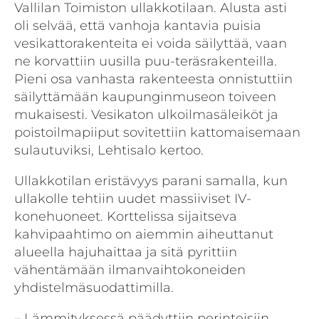
Vallilan Toimiston ullakkotilaan. Alusta asti
oli selvää, että vanhoja kantavia puisia
vesikattorakenteita ei voida säilyttää, vaan
ne korvattiin uusilla puu-teräsrakenteilla.
Pieni osa vanhasta rakenteesta onnistuttiin
säilyttämään kaupunginmuseon toiveen
mukaisesti. Vesikaton ulkoilmasäleiköt ja
poistoilmapiiput sovitettiin kattomaisemaan
sulautuviksi, Lehtisalo kertoo.
Ullakkotilan eristävyys parani samalla, kun
ullakolle tehtiin uudet massiiviset IV-
konehuoneet. Korttelissa sijaitseva
kahvipaahtimo on aiemmin aiheuttanut
alueella hajuhaittaa ja sitä pyrittiin
vähentämään ilmanvaihto­koneiden
yhdistelmäsuodattimilla.
– Lämmityksessä päädyttiin perinteisiin