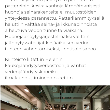
pattereihin, koska vanhoja lämpöteknisesti
huonoja seinärakenteita ei muutostöiden
yhteydessä parannettu. Patterilämmityksellä
haluttiin välttää seinä- ja ikkunapinnoista
aiheutuva vedon tunne talviaikana.
Huonejäähdytysjärjestelmäksi valittiin
jäähdytyssäteilijät kesäaikaisen vedon
tunteen vähentämiseksi, Lehtisalo sanoo.
Kiinteistö liitettiin Helenin
kaukojäähdytysverkostoon ja vanhat
vedenjäähdytyskoneikot
ilmalauhduttimineen purettiin.