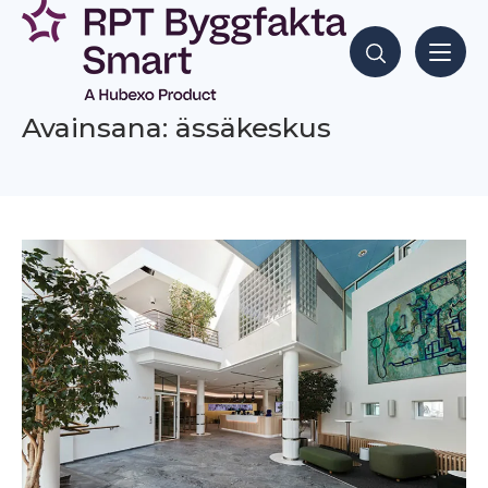
Siirry
sisältöön
Hae sisältöjä
Avainsana: ässäkeskus