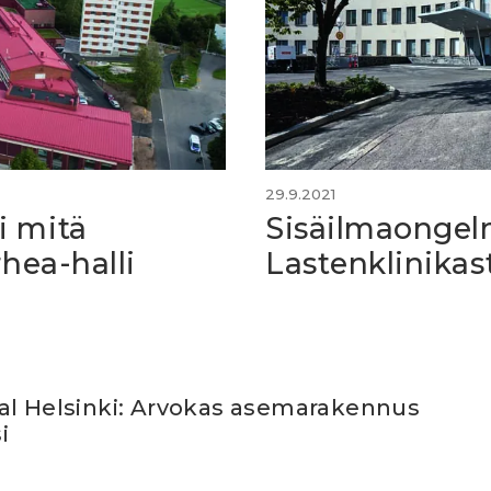
29.9.2021
i mitä
Sisäilmaongelm
rhea-halli
Lastenklinikast
al Helsinki: Arvokas asemarakennus
i