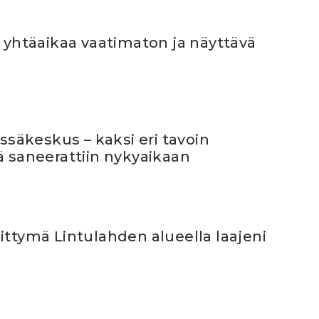
ö yhtäaikaa vaatimaton ja näyttävä
Ässäkeskus – kaksi eri tavoin
ä saneerattiin nykyaikaan
ittymä Lintulahden alueella laajeni