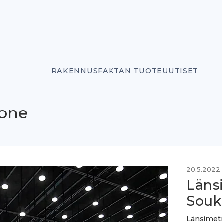
RAKENNUSFAKTAN TUOTEUUTISET
uone
20.5.2022
Läns
Souk
Länsimetr