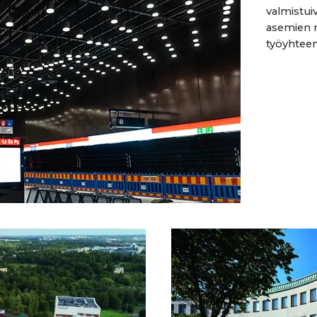
valmistui
asemien r
työyhteenl