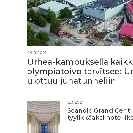
29.9.2021
Urhea-kampuksella kaikk
olympiatoivo tarvitsee: U
ulottuu junatunneliin
2.3.2021
Scandic Grand Centr
tyylikkääksi hotelliks