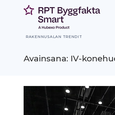
Siirry
sisältöön
RAKENNUSALAN TRENDIT
Avainsana: IV-koneh