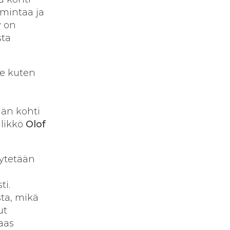
imintaa ja
y on
sta
le kuten
ään kohti
llikkö
Olof
äytetään
ti.
ta, mikä
ut
taas