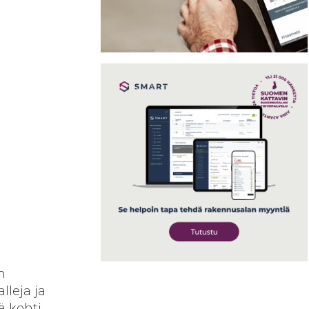
n
lleja ja
ä kohti