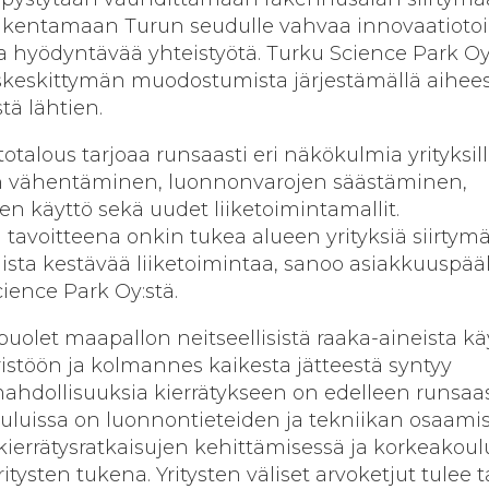
 rakentamaan Turun seudulle vahvaa innovaatioto
a hyödyntävää yhteistyötä. Turku Science Park O
keskittymän muodostumista järjestämällä aihee
tä lähtien.
otalous tarjoaa runsaasti eri näkökulmia yrityksil
jen vähentäminen, luonnonvarojen säästäminen,
en käyttö sekä uudet liiketoimintamallit.
avoitteena onkin tukea alueen yrityksiä siirtym
sta kestävää liiketoimintaa, sanoo asiakkuuspää
ience Park Oy:stä.
puolet maapallon neitseellisistä raaka-aineista k
stöön ja kolmannes kaikesta jätteestä syntyy
mahdollisuuksia kierrätykseen on edelleen runsaas
uissa on luonnontieteiden ja tekniikan osaamis
kierrätysratkaisujen kehittämisessä ja korkeakoul
ritysten tukena. Yritysten väliset arvoketjut tulee 