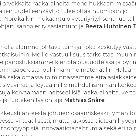
tei arvokkaita raaka-aineita mene hukkaan missää
alien uudelleenkäyttö tulee ottaa huomioon jo
. Nordkalkin mukaantulo veturiyrityksenä luo täl
ohjan, sanoo erityisasiantuntija
Reeta Huhtinen
T
olla alamme johtava toimija, joka keskittyy vastu
ratkaisuihin. Meille vastuullisuus tarkoittaa muu
me panostuksiamme kiertotaloustuotteissa ja pyr
en maaperästä louhimamme materiaalin. Halu
tää sekä omassa toiminnassamme että asiakka
t sivuvirrat ja löytää niille mahdollisimman korke
suja korvaamaan neitseellisiä raaka-aineita, kert
 ja tuotekehitysjohtaja
Mathias Snåre
.
kkeustilanteesta johtuen osaamiskeskittymän to
eessa virtuaalisesti, mutta jatkossa aiotaan hyöd
ontyyppisiä innovaatiotapahtumia sekä eri toi
n ympäriltä.