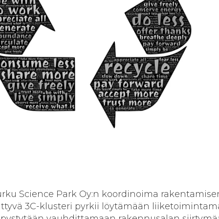
Turku Science Park Oy:n koordinoima rakentamise
ttyvä 3C-klusteri pyrkii löytämään liiketoimintama
la pystytään vauhdittamaan rakennusalan siirtymä