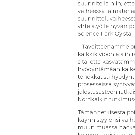
suunnitella niin, et
vaiheessa ja materia
suunnitteluvaiheessa
yhteistyölle hyvän p
Science Park Oy:stä.
– Tavoitteenamme on 
kalkkikivipohjaisiin 
sitä, että kasvatam
hyödyntämään kaik
tehokkaasti hyödyn
prosesseissa syntyvä
jalostusasteen ratkai
Nordkalkin tutkimus-
Tämänhetkisestä poi
käynnistyy ensi vaih
muun muassa hackath
kokoontumisia aihee