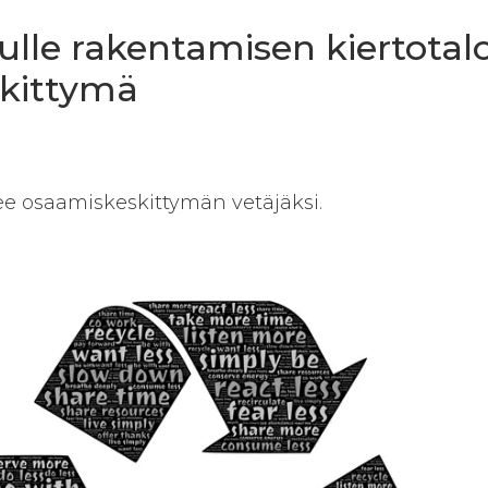
ulle rakentamisen kiertota
kittymä
ee osaamiskeskittymän vetäjäksi.