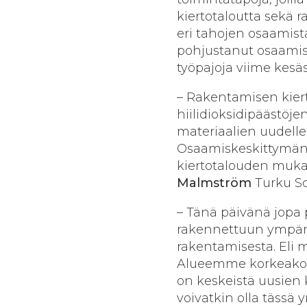
kiertotaloutta sekä
eri tahojen osaamist
pohjustanut osaamis
työpajoja viime kesäs
– Rakentamisen kiert
hiilidioksidipäästö
materiaalien uudelle
Osaamiskeskittymän t
kiertotalouden mukai
Malmström
Turku Sc
– Tänä päivänä jopa 
rakennettuun ympäri
rakentamisesta. Eli 
Alueemme korkeakoul
on keskeistä uusien 
voivatkin olla tässä y