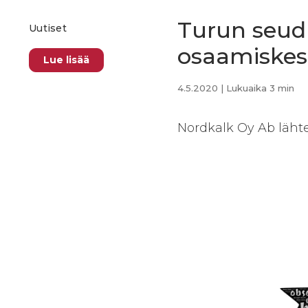
Turun seud
Uutiset
osaamiskes
Lue lisää
4.5.2020
| Lukuaika 3 min
Nordkalk Oy Ab läht