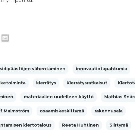
oksidipäästöjen vähentäminen
innovaatiotapahtumia
iiketoiminta
kierrätys
Kierrätysratkaisut
Kiertot
äminen
materiaalien uudelleen käyttö
Mathias Snår
f Malmström
osaamiskeskittymä
rakennusala
ntamisen kiertotalous
Reeta Huhtinen
Siirtymä