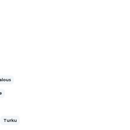
alous
e
Turku