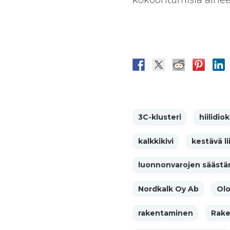
3C-klusteri
hiilidi
kalkkikivi
kestävä l
luonnonvarojen sääst
Nordkalk Oy Ab
Olo
rakentaminen
Rake