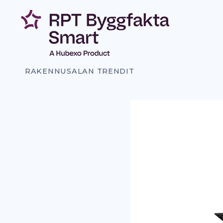
Siirry
sisältöön
RAKENNUSALAN TRENDIT