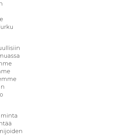
n
le
urku
ullisiin
n muassa
imme
amme
idemme
an
oo
iminta
yntää
mijoiden