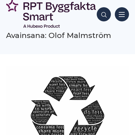
Siirry
sisältöön
Hae sisältöjä
Avainsana: Olof Malmström