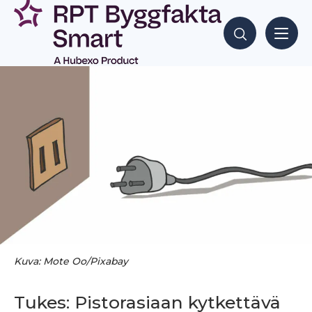
Siirry
sisältöön
Hae sisältöjä
Kuva: Mote Oo/Pixabay
Tukes: Pistorasiaan kytkettävä