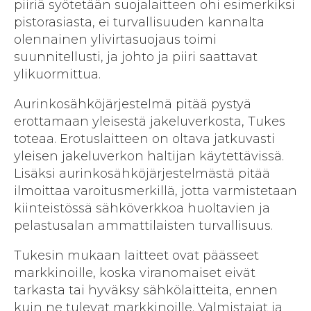
piiriä syötetään suojalaitteen ohi esimerkiksi
pistorasiasta, ei turvallisuuden kannalta
olennainen ylivirtasuojaus toimi
suunnitellusti, ja johto ja piiri saattavat
ylikuormittua.
Aurinkosähköjärjestelmä pitää pystyä
erottamaan yleisestä jakeluverkosta, Tukes
toteaa. Erotuslaitteen on oltava jatkuvasti
yleisen jakeluverkon haltijan käytettävissä.
Lisäksi aurinkosähköjärjestelmästä pitää
ilmoittaa varoitusmerkillä, jotta varmistetaan
kiinteistössä sähköverkkoa huoltavien ja
pelastusalan ammattilaisten turvallisuus.
Tukesin mukaan laitteet ovat päässeet
markkinoille, koska viranomaiset eivät
tarkasta tai hyväksy sähkölaitteita, ennen
kuin ne tulevat markkinoille. Valmistajat ja