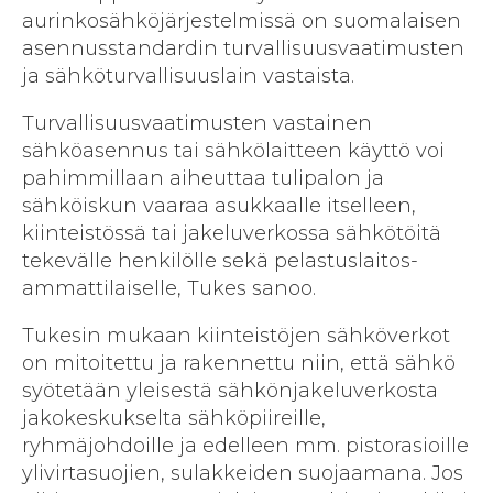
aurinkosähköjärjestelmissä on suomalaisen
asennusstandardin turvallisuusvaatimusten
ja sähköturvallisuuslain vastaista.
Turvallisuusvaatimusten vastainen
sähköasennus tai sähkölaitteen käyttö voi
pahimmillaan aiheuttaa tulipalon ja
sähköiskun vaaraa asukkaalle itselleen,
kiinteistössä tai jakelu­verkossa sähkötöitä
tekevälle henkilölle sekä pelastuslaitos­
ammattilaiselle, Tukes sanoo.
Tukesin mukaan kiinteistöjen sähköverkot
on mitoitettu ja rakennettu niin, että sähkö
syötetään yleisestä sähkönjakeluverkosta
jakokeskukselta sähköpiireille,
ryhmäjohdoille ja edelleen mm. pistorasioille
ylivirtasuojien, sulakkeiden suojaamana. Jos