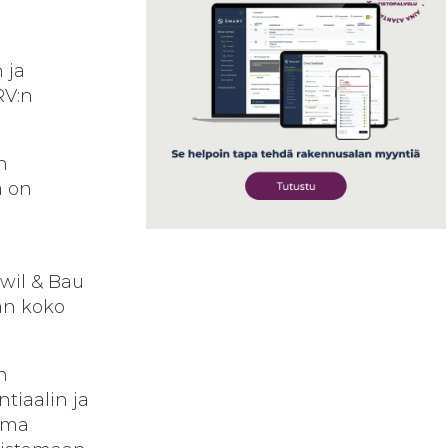
 ja
RV:n
n
a on
wil & Bau
an koko
n
tiaalin ja
 Oma