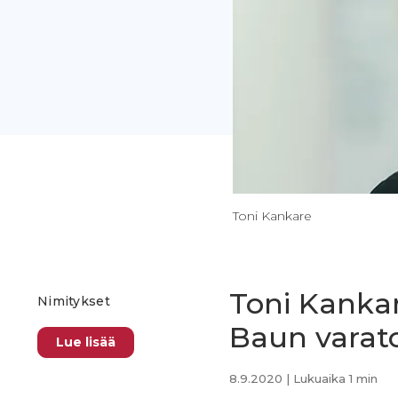
Toni Kankare
Toni Kanka
Nimitykset
Baun varato
Lue lisää
8.9.2020
| Lukuaika 1 min