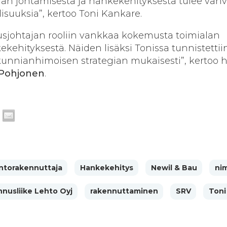
an johtamisesta ja hankekehityksestä tulee vah
suuksia”, kertoo Toni Kankare.
sjohtajan rooliin vankkaa kokemusta toimialan
ekehityksestä. Näiden lisäksi Tonissa tunnistetti
kunnianhimoisen strategian mukaisesti”, kertoo h
 Pohjonen
.
ntorakennuttaja
Hankekehitys
Newil & Bau
nim
nusliike Lehto Oyj
rakennuttaminen
SRV
Toni