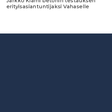
Jarkko Klami betonin testauksen
erityisasiantuntijaksi Vahaselle