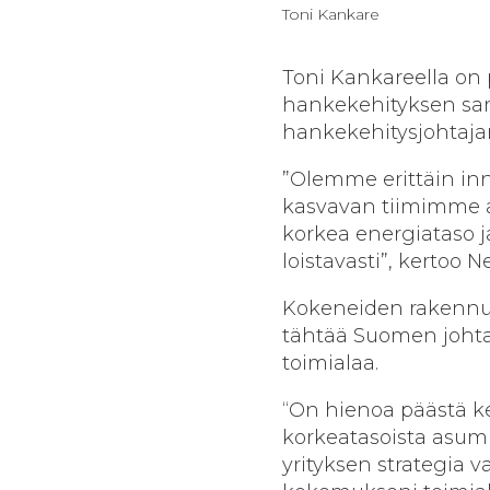
Toni Kankare
Toni Kankareella on
hankekehityksen sar
hankekehitysjohtaja
”Olemme erittäin i
kasvavan tiimimme av
korkea energiataso j
loistavasti”, kertoo 
Kokeneiden rakennus
tähtää Suomen johta
toimialaa.
“On hienoa päästä k
korkeatasoista asumi
yrityksen strategia