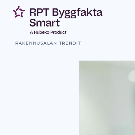
Siirry
sisältöön
RAKENNUSALAN TRENDIT