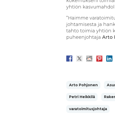
kokemukseni toimial
yhtiön kasvumahdolli
”Haimme varatoimitu
johtamisesta ja hank
tahto toimia yhtiön 
puheenjohtaja
Arto
Arto Pohjonen
Asu
Petri Heikkilä
Raken
varatoimitusjohtaja