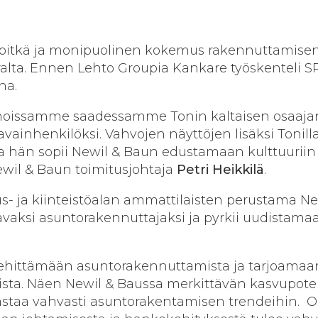
 pitkä ja monipuolinen kokemus rakennuttamisen
alta. Ennen Lehto Groupia Kankare työskenteli S
na.
nnoissamme saadessamme Tonin kaltaisen osaaja
ainhenkilöksi. Vahvojen näyttöjen lisäksi Tonill
a hän sopii Newil & Baun edustamaan kulttuuriin
Newil & Baun toimitusjohtaja
Petri Heikkilä
.
- ja kiinteistöalan ammattilaisten perustama Ne
vaksi asuntorakennuttajaksi ja pyrkii uudistama
ehittämään asuntorakennuttamista ja tarjoamaa
sta. Näen Newil & Baussa merkittävän kasvupoten
 vastaa vahvasti asuntorakentamisen trendeihin.