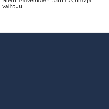
Niemi Palveluiden toimitusjohtaja
vaihtuu