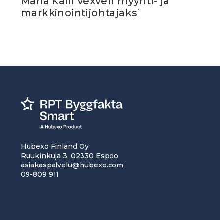
Maria Kalli Vexven myynti- ja
markkinointijohtajaksi
Hubexo Finland Oy
Ruukinkuja 3, 02330 Espoo
asiakaspalvelu@hubexo.com
09-809 911