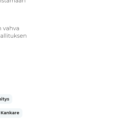
vistamaan
in vahva
allituksen
itys
 Kankare