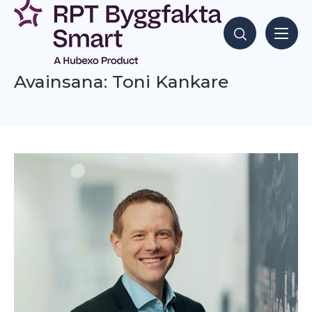
Siirry
sisältöön
Hae sisältöjä
Avainsana: Toni Kankare