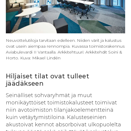
Neuvottelutiloja tarvitaan edelleen. Niiden värit ja kalustus
ovat usein aiempaa rennompia. Kuvassa toimistorakennus
Aviabulevardi II Vantaalla. Arkkitehtuuri: Arkkitehdit Soini &
Horto. Kuva: Mikael Lindén
Hiljaiset tilat ovat tulleet
jäädäkseen
Seinälliset sohvaryhmät ja muut
monikäyttöiset toimistokalusteet toimivat
niin avotoimiston tilanjakoelementteinä
kuin vetäytymistiloina. Kalusteseinien
akustoivat kennot absorboivat ulkopuolelta