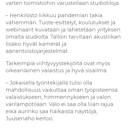
varten toimistoihin varustellaan studiotiloja.
– Henkilöstö liikkuu pandemian takia
vähemmän. Tuote-esittelyt, koulutukset ja
webinaarit kuvataan ja lähetetään yrityksen
omalta studiolta. Tällöin tarvitaan akustiikan
lisäksi hyvät kamerat ja
äänentoistojärjestelmät.
Tärkeimpiä viihtyvyystekijöitä ovat myös
oikeanlainen valaistus ja hyvä sisäilma.
– Jokaisella työntekijällä tulisi olla
mahdollisuus vaikuttaa oman työpisteensä
valaistukseen, himmennykseen ja valon
värilämpötilaan. Valo ei saa olla liian rajua
eikä aurinko saa häikäistä näyttöjä,
Juusenaho kertoo.