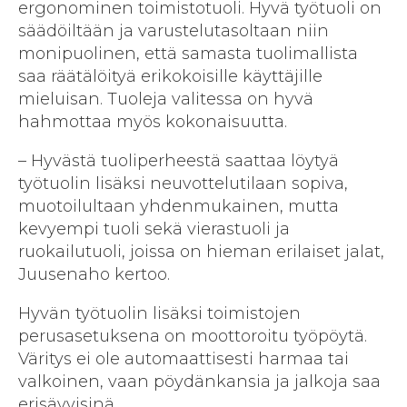
ergonominen toimistotuoli. Hyvä työtuoli on
säädöiltään ja varustelutasoltaan niin
monipuolinen, että samasta tuolimallista
saa räätälöityä erikokoisille käyttäjille
mieluisan. Tuoleja valitessa on hyvä
hahmottaa myös kokonaisuutta.
– Hyvästä tuoliperheestä saattaa löytyä
työtuolin lisäksi neuvottelu­tilaan sopiva,
muotoilultaan yhdenmukainen, mutta
kevyempi tuoli sekä vierastuoli ja
ruokailutuoli, joissa on hieman erilaiset jalat,
Juusenaho kertoo.
Hyvän työtuolin lisäksi toimistojen
perusasetuksena on moottoroitu työpöytä.
Väritys ei ole automaattisesti harmaa tai
valkoinen, vaan pöydän­kansia ja jalkoja saa
erisävyisinä.