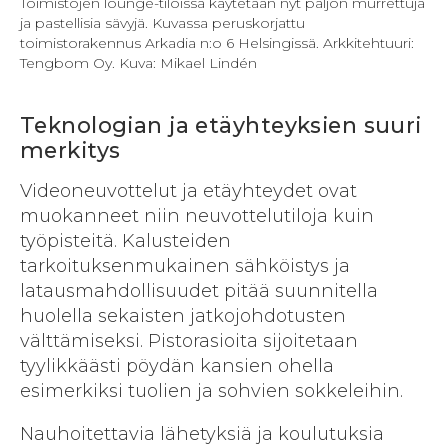
Toimistojen lounge-tiloissa käytetään nyt paljon murrettuja
ja pastellisia sävyjä. Kuvassa peruskorjattu
toimistorakennus Arkadia n:o 6 Helsingissä. Arkkitehtuuri:
Tengbom Oy. Kuva: Mikael Lindén
Teknologian ja etäyhteyksien suuri
merkitys
Videoneuvottelut ja etäyhteydet ovat
muokanneet niin neuvottelutiloja kuin
työpisteitä. Kalusteiden
tarkoituksenmukainen sähköistys ja
latausmahdollisuudet pitää suunnitella
huolella sekaisten jatkojohdotusten
välttämiseksi. Pistorasioita sijoitetaan
tyylikkäästi pöydän kansien ohella
esimerkiksi tuolien ja sohvien sokkeleihin.
Nauhoitettavia lähetyksiä ja koulutuksia