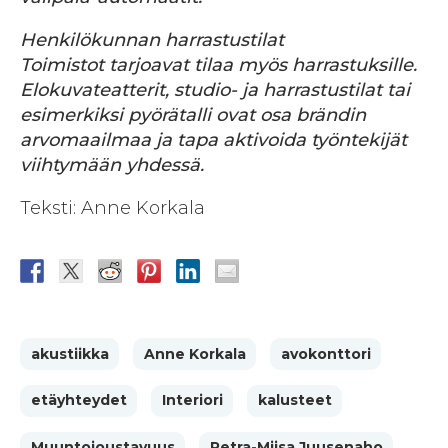
Henkilökunnan harrastustilat
Toimistot tarjoavat tilaa myös harrastuksille.
Elokuvateatterit, studio- ja harrastustilat tai
esimerkiksi pyörätalli ovat osa brändin
arvomaailmaa ja tapa aktivoida työntekijät
viihtymään yhdessä.
Teksti: Anne Korkala
akustiikka
Anne Korkala
avokonttori
etäyhteydet
Interiori
kalusteet
Muuntojoustavuus
Petra-Miisa Juusenaho