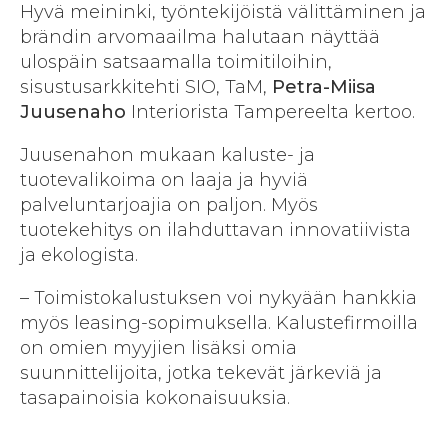
Hyvä meininki, työntekijöistä välittäminen ja
brändin arvomaailma halutaan näyttää
ulospäin satsaamalla toimitiloihin,
sisustusarkkitehti SIO, TaM,
Petra-Miisa
Juusenaho
Interiorista Tampereelta kertoo.
Juusenahon mukaan kaluste- ja
tuotevalikoima on laaja ja hyviä
palveluntarjoajia on paljon. Myös
tuotekehitys on ilahduttavan innovatiivista
ja ekologista.
– Toimistokalustuksen voi nykyään hankkia
myös leasing-sopimuksella. Kalustefirmoilla
on omien myyjien lisäksi omia
suunnittelijoita, jotka tekevät järkeviä ja
tasapainoisia kokonaisuuksia.