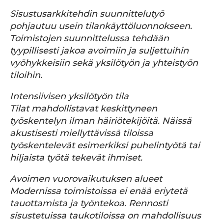
Sisustusarkkitehdin suunnittelutyö
pohjautuu usein tilankäyttöluonnokseen.
Toimistojen suunnittelussa tehdään
tyypillisesti jakoa avoimiin ja suljettuihin
vyöhykkeisiin sekä yksilötyön ja yhteistyön
tiloihin.
Intensiivisen yksilötyön tila
Tilat mahdollistavat keskittyneen
työskentelyn ilman häiriötekijöitä. Näissä
akustisesti miellyttävissä tiloissa
työskentelevät esimerkiksi puhelintyötä tai
hiljaista työtä tekevät ihmiset.
Avoimen vuorovaikutuksen alueet
Modernissa toimistoissa ei enää eriytetä
tauottamista ja työntekoa. Rennosti
sisustetuissa taukotiloissa on mahdollisuus