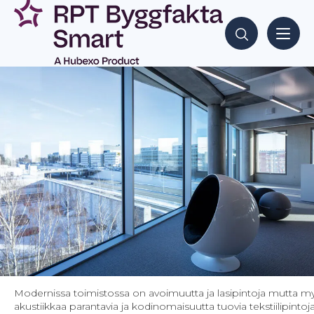
Siirry
sisältöön
Hae sisältöjä
Modernissa toimistossa on avoimuutta ja lasipintoja mutta m
akustiikkaa parantavia ja kodinomaisuutta tuovia tekstiilipintoja