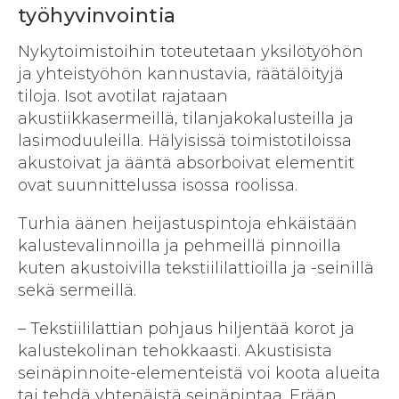
työhyvinvointia
Nykytoimistoihin toteutetaan yksilötyöhön
ja yhteistyöhön kannustavia, räätälöityjä
tiloja. Isot avotilat rajataan
akustiikkasermeillä, tilanjako­kalusteilla ja
lasimoduuleilla. Hälyisissä toimistotiloissa
akustoivat ja ääntä absorboivat elementit
ovat suunnittelussa isossa roolissa.
Turhia äänen heijastuspintoja ehkäistään
kalustevalinnoilla ja pehmeillä pinnoilla
kuten akustoivilla tekstiililattioilla ja -seinillä
sekä sermeillä.
– Tekstiililattian pohjaus hiljentää korot ja
kalustekolinan tehokkaasti. Akustisista
seinäpinnoite-elementeistä voi koota alueita
tai tehdä yhtenäistä seinäpintaa. Erään