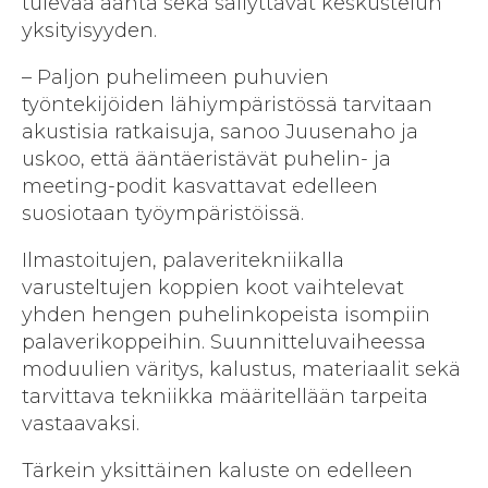
tulevaa ääntä sekä säilyttävät keskustelun
yksityisyyden.
– Paljon puhelimeen puhuvien
työntekijöiden lähiympäristössä tarvitaan
akustisia ratkaisuja, sanoo Juusenaho ja
uskoo, että ääntäeristävät puhelin- ja
meeting-podit kasvattavat edelleen
suosiotaan työympäristöissä.
Ilmastoitujen, palaveritekniikalla
varusteltujen koppien koot vaihtelevat
yhden hengen puhelinkopeista isompiin
palaverikoppeihin. Suunnitteluvaiheessa
moduulien väritys, kalustus, materiaalit sekä
tarvittava tekniikka määritellään tarpeita
vastaavaksi.
Tärkein yksittäinen kaluste on edelleen