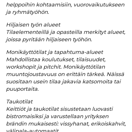
helppoihin kohtaamisiin, vuorovaikutukseen
ja ryhmätyöhön.
Hiljaisen työn alueet
Tilaelementeillä ja opasteilla merkityt alueet,
joissa pyritään hiljaiseen työhön.
Monikäyttötilat ja tapahtuma-alueet
Mahdollistaa koulutukset, tilaisuudet,
workshopit ja pitchit. Monikäyttötilan
muuntojoustavuus on erittäin tärkeä. Näissä
suositaan usein tilaa jakavia katsomoita tai
puuportaita.
Taukotilat
Keittiöt ja taukotilat sisustetaan luovasti
bistromaisiksi ja varustellaan yrityksen
brändin mukaisesti: vissyhanat, erikoiskahvit,
välipala-automaatit.