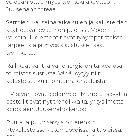
voidaan ottaa myös työntekijäkäyttöön,
Juusenaho toteaa.
Sermien, väliseinäratkaisujen ja kalusteiden
käyttötavat ovat monipuolisia. Modernit
valkotauluelementit ovat työympäristöissä
tarpeellisia ja myös sisustuksellisesti
tyylikkäitä.
Raikkaat värit ja värienergia on tärkeä osa
toimistosisustusta. Väriä löytyy niin
kalusteista kuin pintamateriaaleista.
– Päävärit ovat kadonneet. Murretut sävyt ja
pastellit ovat nyt trendikkäitä, yritysilmettä
korostaen, Juusenaho kertoo.
Puuta ja puun sävyjä on etenkin
irtokalusteissa kuten pöydissä ja tuoleissa.