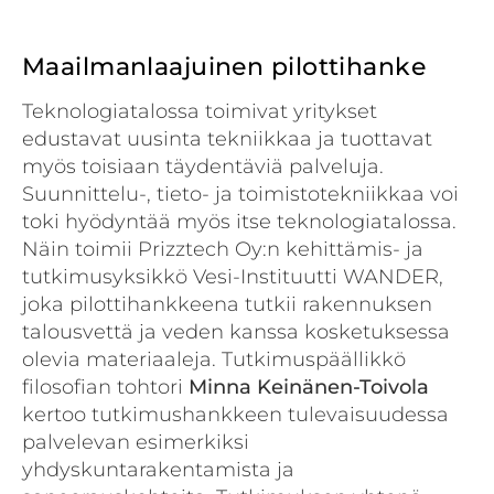
Maailmanlaajuinen pilottihanke
Teknologiatalossa toimivat yritykset
edustavat uusinta tekniikkaa ja tuottavat
myös toisiaan täydentäviä palveluja.
Suunnittelu-, tieto- ja toimistotekniikkaa voi
toki hyödyntää myös itse teknologiatalossa.
Näin toimii Prizztech Oy:n kehittämis- ja
tutkimusyksikkö Vesi-Instituutti WANDER,
joka pilottihankkeena tutkii rakennuksen
talousvettä ja veden kanssa kosketuksessa
olevia materiaaleja. Tutkimuspäällikkö
filosofian tohtori
Minna Keinänen-Toivola
kertoo tutkimushankkeen tulevaisuudessa
palvelevan esimerkiksi
yhdyskuntarakentamista ja