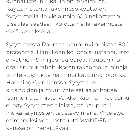
kunnallistekniikkakin on jo valmiina.
Käyttämätöntä rakennusoikeutta on
Sytyttimelläkin vielä noin 600 neliömetriä.
Lisätilaa saadaan korottamalla rakennusta
vielä kerroksella.
Sytyttimestä Rauman kaupunki omistaa 80,1
prosenttia. Hankkeen kokonaiskustannukset
olivat noin 9 miljoonaa euroa. Kaupunki on
osallistunut rahoitukseen takaamalla lainoja.
Kiinteistöyhtiötä hallinnoi kaupunki puoliksi
Hollming Oy:n kanssa. Sytyttimen
kirjanpidon ja muut yhteiset asiat hoitaa
isännöintitoimisto. Vaikka Rauman kaupunki
ei näy Sytyttimen tiloissa, on kaupunki
mukana yritysten taustavoimana. Yhteistyö
esimerkiksi Vesi-Instituutti WANDERin
kanssa on merkittävää.