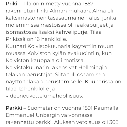
Priki
– Tila on nimetty vuonna 1857
rakennetun Priki Alman mukaan. Alma oli
kaksimastoinen tasasaumainen alus, jonka
molemmissa mastoissa oli raakapurjeet ja
isomastossa lisäksi kahvelipurje. Tilaa
Prikissä on 16 henkilölle.
Kuunari Koivistokuunaria käytettiin muun
muassa Koiviston kylän evakuointiin, kun
Koiviston kauppala oli motissa.
Koivistokuunarin rakensivat Hollmingin
telakan perustajat. Siitä tuli osaamisen
näyttö telakan perustamiselle. Kuunarissa on
tilaa 12 henkilölle ja
videoneuvottelumahdollisuus.
Parkki
– Suometar on vuonna 1891 Raumalla
Emmanuel Unbergin valvonnassa
rakennettu parkki. Aluksen vetoisuus oli 303