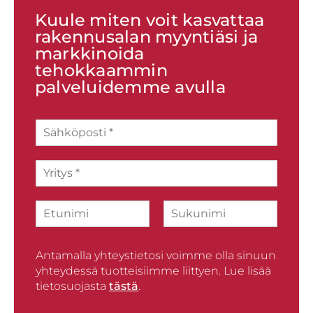
Kuule miten voit kasvattaa
rakennusalan myyntiäsi ja
markkinoida
tehokkaammin
palveluidemme avulla
S
ä
h
Y
k
r
ö
i
p
N
t
o
i
y
s
F
L
m
s
t
i
a
i
*
i
r
Antamalla yhteystietosi voimme olla sinuun
s
*
s
t
yhteydessä tuotteisiimme liittyen. Lue lisää
t
tietosuojasta
tästä
.