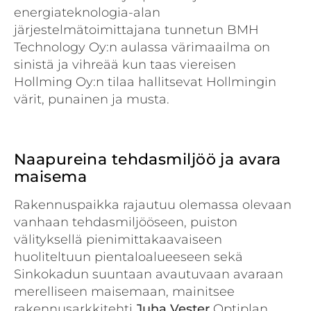
energiateknologia-alan
järjestelmätoimittajana tunnetun BMH
Technology Oy:n aulassa värimaailma on
sinistä ja vihreää kun taas viereisen
Hollming Oy:n tilaa hallitsevat Hollmingin
värit, punainen ja musta.
Naapureina tehdasmiljöö ja avara
maisema
Rakennuspaikka rajautuu olemassa olevaan
vanhaan tehdasmiljööseen, puiston
välityksellä pienimittakaavaiseen
huoliteltuun pientaloalueeseen sekä
Sinkokadun suuntaan avautuvaan avaraan
merelliseen maisemaan, mainitsee
rakennusarkkitehti
Juha Vester
Optiplan