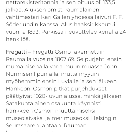
nettorekisteritonnia ja sen pituus oli 133,5
jalkaa. Aluksen omisti raumalainen
vahtimestari Kari Gallen yhdessä laivuri F. F.
Söderlundin kanssa. Alus haaksirikkoutui
vuonna 1893. Parkissa neuvottelee kerralla 24
henkilöä.
Fregatti –
Fregatti Osmo rakennettiin
Raumalla vuosina 1867 69. Se purjehti ensin
raumalaisena laivana muun muassa John
Nurmisen lipun alla, mutta myytiin
myöhemmin ensin Luvialle ja sen jälkeen
Hankoon. Osmon pitkät purjehdukset
päättyivät 1920-luvun alussa, minkä jälkeen
Satakuntalainen osakunta käynnisti
hankkeen Osmon muuttamiseksi
museolaivaksi ja merimuseoksi Helsingin
Seurasaaren rantaan. Rauman