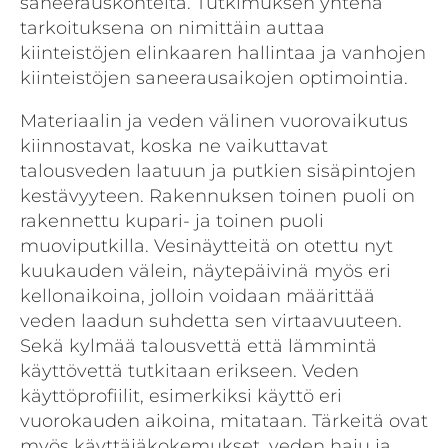
saneerauskohteita. Tutkimuksen yhtenä
tarkoituksena on nimittäin auttaa
kiinteistöjen elinkaaren hallintaa ja vanhojen
kiinteistöjen saneerausaikojen optimointia.
Materiaalin ja veden välinen vuorovaikutus
kiinnostavat, koska ne vaikuttavat
talousveden laatuun ja putkien sisäpintojen
kestävyyteen. Rakennuksen toinen puoli on
rakennettu kupari- ja toinen puoli
muoviputkilla. Vesinäytteitä on otettu nyt
kuukauden välein, näytepäivinä myös eri
kellonaikoina, jolloin voidaan määrittää
veden laadun suhdetta sen virtaavuuteen.
Sekä kylmää talousvettä että lämmintä
käyttövettä tutkitaan erikseen. Veden
käyttöprofiilit, esimerkiksi käyttö eri
vuorokauden aikoina, mitataan. Tärkeitä ovat
myös käyttäjäkokemukset, veden haju ja