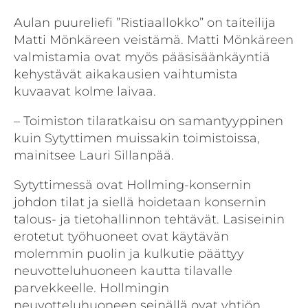
Aulan puureliefi ”Ristiaallokko” on taiteilija
Matti Mönkäreen veistämä. Matti Mönkäreen
valmistamia ovat myös pääsisäänkäyntiä
kehystävät aikakausien vaihtumista
kuvaavat kolme laivaa.
– Toimiston tilaratkaisu on samantyyppinen
kuin Sytyttimen muissakin toimistoissa,
mainitsee Lauri Sillanpää.
Sytyttimessä ovat Hollming-konsernin
johdon tilat ja siellä hoidetaan konsernin
talous- ja tietohallinnon tehtävät. Lasiseinin
erotetut työhuoneet ovat käytävän
molemmin puolin ja kulkutie päättyy
neuvotteluhuoneen kautta tilavalle
parvekkeelle. Hollmingin
neuvotteluhuoneen seinällä ovat yhtiön