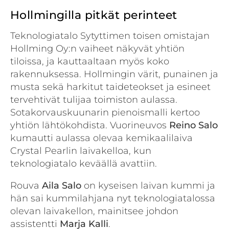
Hollmingilla pitkät perinteet
Teknologiatalo Sytyttimen toisen omistajan
Hollming Oy:n vaiheet näkyvät yhtiön
tiloissa, ja kauttaaltaan myös koko
rakennuksessa. Hollmingin värit, punainen ja
musta sekä harkitut taideteokset ja esineet
tervehtivät tulijaa toimiston aulassa.
Sotakorvauskuunarin pienoismalli kertoo
yhtiön lähtökohdista. Vuorineuvos
Reino Salo
kumautti aulassa olevaa kemikaalilaiva
Crystal Pearlin laivakelloa, kun
teknologiatalo keväällä avattiin.
Rouva
Aila Salo
on kyseisen laivan kummi ja
hän sai kummilahjana nyt teknologiatalossa
olevan laivakellon, mainitsee johdon
assistentti
Marja Kalli
.