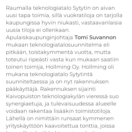
Raumalla teknologiatalo Sytytin on aivan
uusi tapa toimia, sillä vuokratiloja on tarjolla
kaupungissa hyvin niukasti, vastaavanlaisia
uusia tiloja ei ollenkaan.
Apulaiskaupunginjohtaja
Tomi Suvannon
mukaan teknologiatalosuunnitelma eli
pitkään, toistakymmentä vuotta, mutta
toteutui ripeästi vasta kun mukaan saatiin
toinen toimija, Hollming Oy. Hollming oli
mukana teknologiatalo Sytytintä
suunniteltaessa ja on nyt rakennuksen
pääkäyttäjä. Rakennuksen sijainti
Kaivopuiston teknologiakylän vieressä suo
synergiaetuja, ja tulevaisuudessa alueelle
voidaan rakentaa lisääkin toimistotiloja.
Lähellä on nimittäin runsaat kymmenen
yrityskäyttöön kaavoitettua tonttia, joissa