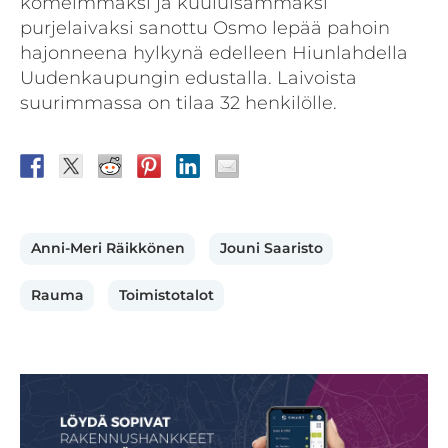
komeimmaksi ja kuuluisammaksi
purjelaivaksi sanottu Osmo lepää pahoin
hajonneena hylkynä edelleen Hiunlahdella
Uudenkaupungin edustalla. Laivoista
suurimmassa on tilaa 32 henkilölle.
Anni-Meri Räikkönen
Jouni Saaristo
Rauma
Toimistotalot