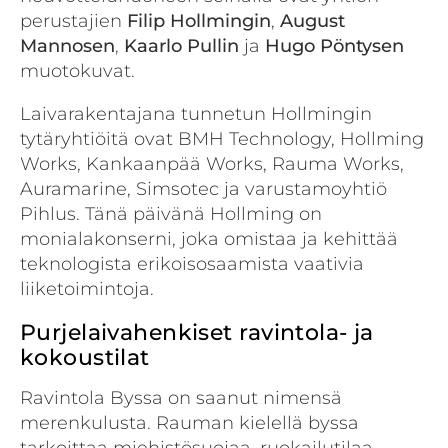
perustajien
Filip Hollmingin
,
August
Mannosen
,
Kaarlo Pullin
ja
Hugo Pöntysen
muotokuvat.
Laivarakentajana tunnetun Hollmingin
tytäryhtiöitä ovat BMH Technology, Hollming
Works, Kankaanpää Works, Rauma Works,
Auramarine, Simsotec ja varustamoyhtiö
Pihlus. Tänä päivänä Hollming on
monialakonserni, joka omistaa ja kehittää
teknologista erikoisosaamista vaativia
liiketoimintoja.
Purjelaivahenkiset ravintola- ja
kokoustilat
Ravintola Byssa on saanut nimensä
merenkulusta. Rauman kielellä byssa
tarkoittaa miehistösuojaa, ruokailutilaa,