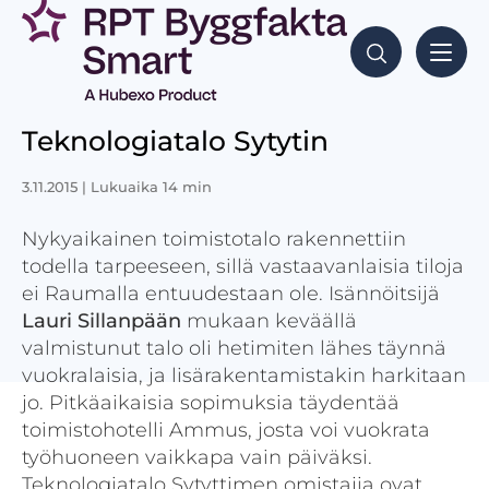
Teknologiatalo Sytytin
3.11.2015
| Lukuaika 14 min
Nykyaikainen toimistotalo rakennettiin
todella tarpeeseen, sillä vastaavanlaisia tiloja
ei Raumalla entuudestaan ole. Isännöitsijä
Lauri Sillanpään
mukaan keväällä
valmistunut talo oli hetimiten lähes täynnä
vuokralaisia, ja lisärakentamistakin harkitaan
jo. Pitkäaikaisia sopimuksia täydentää
toimistohotelli Ammus, josta voi vuokrata
työhuoneen vaikkapa vain päiväksi.
Teknologiatalo Sytyttimen omistajia ovat