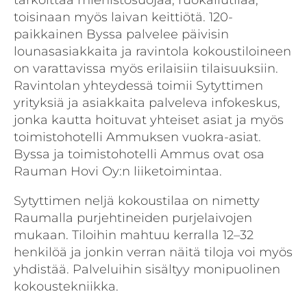
toisinaan myös laivan keittiötä. 120-
paikkainen Byssa palvelee päivisin
lounasasiakkaita ja ravintola kokoustiloineen
on varattavissa myös erilaisiin tilaisuuksiin.
Ravintolan yhteydessä toimii Sytyttimen
yrityksiä ja asiakkaita palveleva infokeskus,
jonka kautta hoituvat yhteiset asiat ja myös
toimistohotelli Ammuksen vuokra-asiat.
Byssa ja toimistohotelli Ammus ovat osa
Rauman Hovi Oy:n liiketoimintaa.
Sytyttimen neljä kokoustilaa on nimetty
Raumalla purjehtineiden purjelaivojen
mukaan. Tiloihin mahtuu kerralla 12–32
henkilöä ja jonkin verran näitä tiloja voi myös
yhdistää. Palveluihin sisältyy monipuolinen
kokoustekniikka.