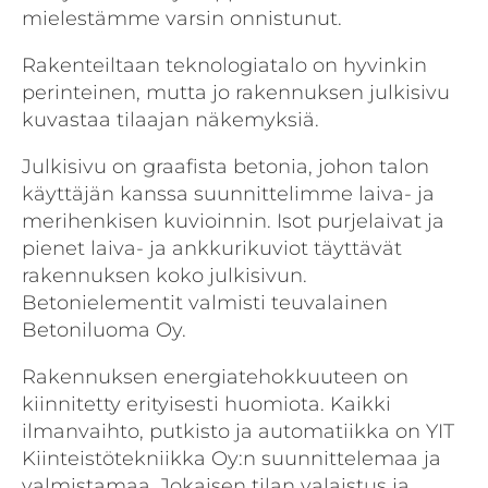
mielestämme varsin onnistunut.
Rakenteiltaan teknologiatalo on hyvinkin
perinteinen, mutta jo rakennuksen julkisivu
kuvastaa tilaajan näkemyksiä.
Julkisivu on graafista betonia, johon talon
käyttäjän kanssa suunnittelimme laiva- ja
merihenkisen kuvioinnin. Isot purjelaivat ja
pienet laiva- ja ankkurikuviot täyttävät
rakennuksen koko julkisivun.
Betonielementit valmisti teuvalainen
Betoniluoma Oy.
Rakennuksen energiatehokkuuteen on
kiinnitetty erityisesti huomiota. Kaikki
ilmanvaihto, putkisto ja automatiikka on YIT
Kiinteistötekniikka Oy:n suunnittelemaa ja
valmistamaa. Jokaisen tilan valaistus ja