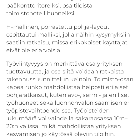
pääkonttoritoreiksi, osa tiloista
toimistohotellihuoneiksi.
H-mallinen, porrastettu pohja-layout
osoittautui malliksi, jolla näihin kysymyksiin
saatiin ratkaisu, missä erikokoiset käyttäjät
eivät ole eriarvoisia.
Työviihtyvyys on merkittävä osa yrityksen
tuottavuutta, ja osa siitä voidaan ratkaista
rakennussuunnittelun keinoin. Toimisto-osan
kapea runko mahdollistaa helposti erilaiset
pohjaratkaisut, kuten avo-, sermi- ja erilliset
työhuoneet sekä luonnonvalon saamisen eri
työpistevaihtoehdoissa. Työpisteiden
lukumäärä voi vaihdella sakaraosassa 10:n–
20:n välissä, mikä mahdollistaa yrityksen
kasvamisen jo käytössä oleviin tiloihin.