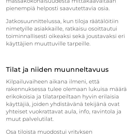
massakokonaisuudesta mittakaavaltaan
pienempiä helposti saavutettavia osia.
Jatkosuunnittelussa, kun tiloja räätälöitiin
nimetyille asiakkaille, ratkaisu osoittautui
toiminnallisesti oikeaksi sekä joustavaksi eri
käyttäjien muuttuville tarpeille.
Tilat ja niiden muunneltavuus
Kilpailuvaiheen aikana ilmeni, että
rakennuksessa tulee olemaan lukuisa määrä
erikokoisia ja tilatarpeiltaan hyvin erilaisia
käyttäjiä, joiden yhdistävänä tekijänä ovat
yhteiset vuokrattavat aula, info, ravintola ja
muut palvelutilat.
Osa tiloista muodostui yrityksen