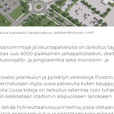
akuva lounaasta, havainnekuva: Arkkitehtitoimisto HKP
iä toimintoja ja liikuntapalveluita on tarkoitus t
taa uusi 6000-paikkainen jalkapallostadion, skeit
katukoripallo- ja pingiskenttiä sekä monitoimi- ja
ä osaksi jalankulun ja pyöräilyn verkostoja. Puiston
en halutaan myös uusia palveluita kuten kauppoj
oloita. Uusia koteja on tarkoitus rakentaa noin tuh
ti keskitetään stadionin alapuoliseen laitokseen.
s tehdä hiilineutraaliussuunnitelma, jossa otetaan
ston energiankulutus ja päästöt sen koko elinka