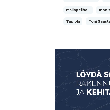
mailapelihalli
monit
Tapiola
Toni Saast