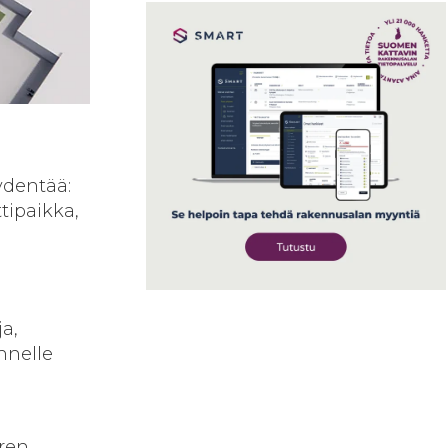
äydentää:
tipaikka,
a,
annelle
aren