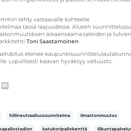
emmin tehty vastaavalle kohteelle
nitelmaa tässä laajuudessa. Alueen suunnitteluss
mastonmuutoksen aikaansaama sateiden ja tulvie
arkkitehti
Toni Saastamoinen
.
aehdotus etenee kaupunkisuunnittelulautakunn
le. Lopullisesti kaavan hyväksyy valtuusto.
hiilineutraaliussuunnitelma
ilmastonmuutos
lkapallostadion
katukoripallokenttä
liikuntapalvelu