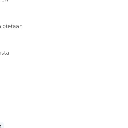
a otetaan
n
asta
t