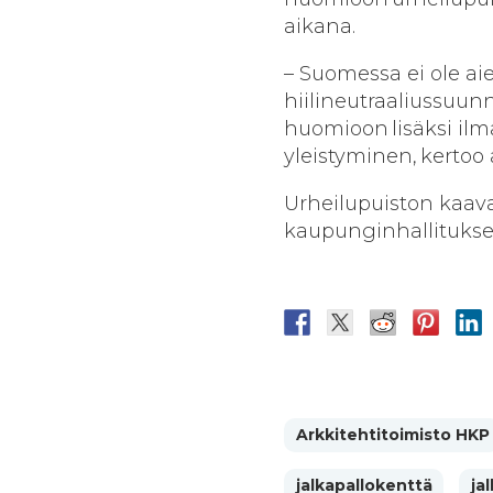
aikana.
– Suomessa ei ole ai
hiilineutraaliussuun
huomioon lisäksi il
yleistyminen, kertoo 
Urheilupuiston kaav
kaupunginhallituksel
Arkkitehtitoimisto HKP
jalkapallokenttä
ja