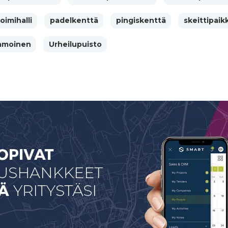
oimihalli
padelkenttä
pingiskenttä
skeittipaik
amoinen
Urheilupuisto