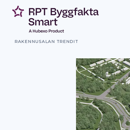
Siirry
sisältöön
RAKENNUSALAN TRENDIT