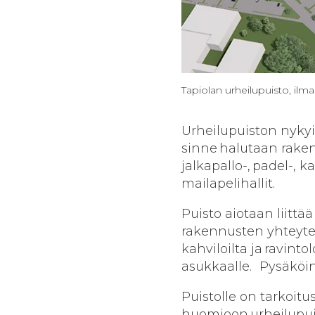
Tapiolan urheilupuisto, ilm
Urheilupuiston nykyis
sinne halutaan raken
jalkapallo-, padel-, 
mailapelihallit.
Puisto aiotaan liittä
rakennusten yhteyte
kahviloilta ja ravint
asukkaalle. Pysäköin
Puistolle on tarkoitu
huomioon urheilupui