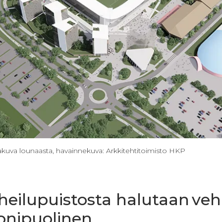
makuva lounaasta, havainnekuva: Arkkitehtitoimisto HKP
heilupuistosta halutaan veh
monipuolinen