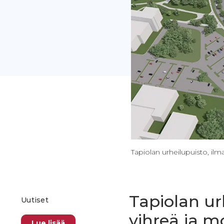
Tapiolan urheilupuisto, il
Tapiolan ur
Uutiset
vihreä ja 
Lue lisää