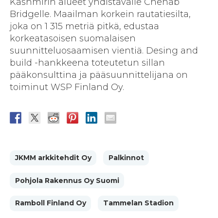
Kashmirin alueet yhdistävälle Chenab
Bridgelle. Maailman korkein rautatiesilta,
joka on 1 315 metriä pitkä, edustaa
korkeatasoisen suomalaisen
suunnitteluosaamisen vientiä. Desing and
build -hankkeena toteutetun sillan
pääkonsulttina ja pääsuunnittelijana on
toiminut WSP Finland Oy.
JKMM arkkitehdit Oy
Palkinnot
Pohjola Rakennus Oy Suomi
Ramboll Finland Oy
Tammelan Stadion