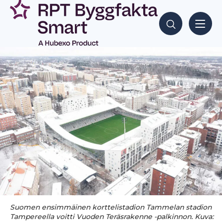
Siirry
sisältöön
Hae sisältöjä
Suomen ensimmäinen korttelistadion Tammelan stadion
Tampereella voitti Vuoden Teräsrakenne -palkinnon. Kuva: