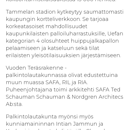
Tammelan stadion kytkeytyy saumattomasti
kaupungin kortteliverkkoon. Se tarjoaa
korkeatasoiset mahdollisuudet
kaupunkilaisten palloiluharrastuksille, Uefan
kategorian 4 olosuhteet huippujalkapallon
pelaamiseen ja katseluun sekä tilat
erilaisten yleisötilaisuuksien järjestämiseen.
Vuoden Teräsrakenne -
palkintolautakunnassa olivat edustettuina
muun muassa SAFA, RIL ja RIA.
Puheenjohtajana toimi arkkitehti SAFA Ted
Schauman Schauman & Nordgren Architecs
Ab:sta.
Palkintolautakunta myönsi myös
kunniamaininnan Intian Jammun ja