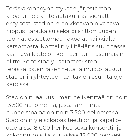
Teräsrakenneyhdistyksen järjestämän
kilpailun palkintolautakuntaa viehätti
erityisesti stadionin poikkeavan oivaltava
riippusiltaratkaisu sekä pilarittomuuden
tuomat esteettömät näköalat kaikkialta
katsomosta. Korttelin yli itä-länsisuunnassa
kaartuva katto on kohteen tunnusomaisin
piirre. Se toistaa yli satametristen
teräskatosten rakennetta ja muoto jatkuu
stadionin yhteyteen tehtävien asuintalojen
katoissa.
Stadionin laajuus ilman pelikenttää on noin
13 500 neliömetriä, josta lämmintä
huoneistoalaa on noin 3 500 neliömetriä.
Stadionin yleisökapasiteetti on jalkapallo-
otteluissa 8 000 henkeä sekä konsertti- ja
kokoontumistilaisuuksissa 15 000 henkeä.