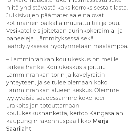
lohkaremaisesta rakennusmassasta sekä
niitä yhdistävästä kaksikerroksisesta tilasta.
Julkisivujen päämateriaaleina ovat
kotimainen paikalla muurattu tiili ja puu.
Vesikatolle sijoitetaan aurinkokeräimiä- ja
paneeleja. Lämmityksessä sekä
jäähdytyksessä hyödynnetään maalämpöä.
– Lamminrahkan koulukeskus on meille
tärkeä hanke. Koulukeskus sijoittuu
Lamminrahkan torin ja kävelyraitin
yhteyteen, ja se tulee olemaan koko
Lamminrahkan alueen keskus. Olemme
tyytyväisiä saadessamme kokeneen
urakoitsijan toteuttamaan
koulukeskushanketta, kertoo Kangasalan
kaupungin rakennuspäällikkö
Merja
Saarilahti
.