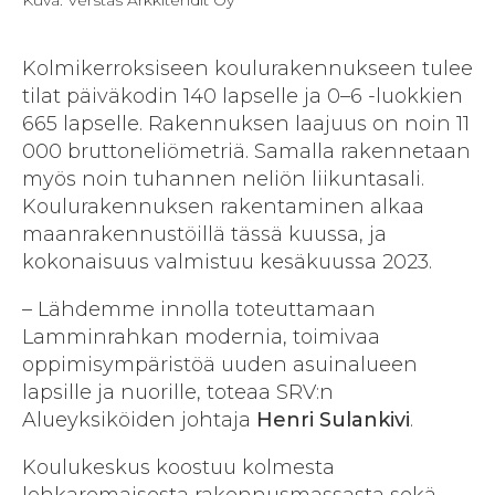
Kuva: Verstas Arkkitehdit Oy
Kolmikerroksiseen koulurakennukseen tulee
tilat päiväkodin 140 lapselle ja 0–6 -luokkien
665 lapselle. Rakennuksen laajuus on noin 11
000 bruttoneliömetriä. Samalla rakennetaan
myös noin tuhannen neliön liikuntasali.
Koulurakennuksen rakentaminen alkaa
maanrakennustöillä tässä kuussa, ja
kokonaisuus valmistuu kesäkuussa 2023.
– Lähdemme innolla toteuttamaan
Lamminrahkan modernia, toimivaa
oppimisympäristöä uuden asuinalueen
lapsille ja nuorille, toteaa SRV:n
Alueyksiköiden johtaja
Henri Sulankivi
.
Koulukeskus koostuu kolmesta