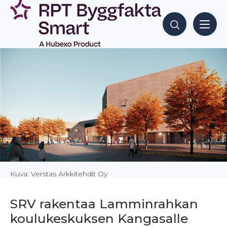
Siirry
sisältöön
Hae sisältöjä
Kuva: Verstas Arkkitehdit Oy
SRV rakentaa Lamminrahkan
koulukeskuksen Kangasalle