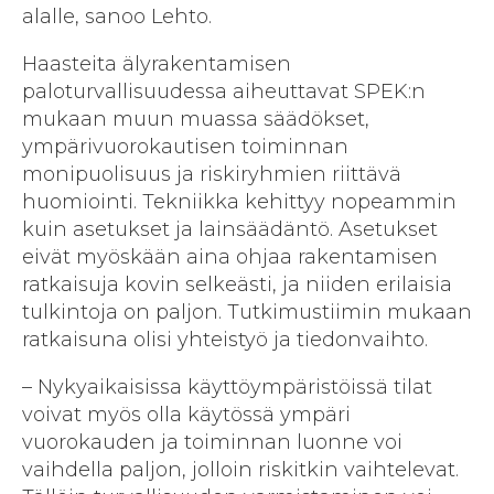
alalle, sanoo Lehto.
Haasteita älyrakentamisen
paloturvallisuudessa aiheuttavat SPEK:n
mukaan muun muassa säädökset,
ympärivuorokautisen toiminnan
monipuolisuus ja riskiryhmien riittävä
huomiointi. Tekniikka kehittyy nopeammin
kuin asetukset ja lainsäädäntö. Asetukset
eivät myöskään aina ohjaa rakentamisen
ratkaisuja kovin selkeästi, ja niiden erilaisia
tulkintoja on paljon. Tutkimustiimin mukaan
ratkaisuna olisi yhteistyö ja tiedonvaihto.
– Nykyaikaisissa käyttöympäristöissä tilat
voivat myös olla käytössä ympäri
vuorokauden ja toiminnan luonne voi
vaihdella paljon, jolloin riskitkin vaihtelevat.