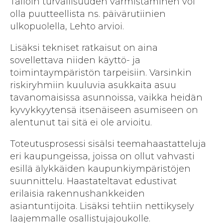
Tällöin turvallisuuden varmistaminen voi
olla puutteellista ns. päivärutiinien
ulkopuolella, Lehto arvioi.
Lisäksi tekniset ratkaisut on aina
sovellettava niiden käyttö- ja
toimintaympäristön tarpeisiin. Varsinkin
riskiryhmiin kuuluvia asukkaita asuu
tavanomaisissa asunnoissa, vaikka heidän
kyvykkyytensä itsenäiseen asumiseen on
alentunut tai sitä ei ole arvioitu.
Toteutusprosessi sisälsi teemahaastatteluja
eri kaupungeissa, joissa on ollut vahvasti
esillä älykkäiden kaupunkiympäristöjen
suunnittelu. Haastateltavat edustivat
erilaisia rakennushankkeiden
asiantuntijoita. Lisäksi tehtiin nettikysely
laajemmalle osallistujajoukolle.