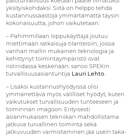
paloturvallisuus koetaan päälle liimatuksi
yksityiskohdaksi. Siitä on helppo tehdä
kustannussäästöjä ymmärtämättä täysin
kokonaisuutta, johon vaikutetaan.
– Pahimmillaan loppukäyttäjä joutuu
miettimään ratkaisuja tilanteisiin, joissa
vanhan mallin mukainen teknologia ja
kehittynyt toimintaympäristö ovat
ristiriidassa keskenään. sanoo SPEKin
turvallisuusasiantuntija
Lauri Lehto
.
– Lisäksi kustannushyödyissä olisi
ymmärrettävä myös välilliset hyödyt, kuten
vaikutukset turvallisuuden tunteeseen ja
toiminnan imagoon. Erityisesti
asianmukaisen tekniikan mahdollistama
jatkuva turvallinen toiminta sekä
jatkuvuuden varmistaminen jää usein taka-