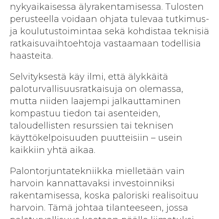
nykyaikaisessa älyrakentamisessa. Tulosten
perusteella voidaan ohjata tulevaa tutkimus-
ja koulutustoimintaa sekä kohdistaa teknisiä
ratkaisuvaihtoehtoja vastaamaan todellisia
haasteita.
Selvityksestä käy ilmi, että älykkäitä
paloturvallisuusratkaisuja on olemassa,
mutta niiden laajempi jalkauttaminen
kompastuu tiedon tai asenteiden,
taloudellisten resurssien tai teknisen
käyttökelpoisuuden puutteisiin – usein
kaikkiin yhtä aikaa.
Palontorjuntatekniikka mielletään vain
harvoin kannattavaksi investoinniksi
rakentamisessa, koska paloriski realisoituu
harvoin. Tämä johtaa tilanteeseen, jossa