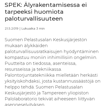
SPEK: Älyrakentamisessa ei
tarpeeksi huomiota
paloturvallisuuteen
21.5.2019
| Lukuaika 3 min
Suomen Pelastusalan Keskusjärjestön
mukaan älykkäiden
paloturvallisuusratkaisujen hyödyntäminen
kompastuu moniin inhimillisiin ongelmiin.
Puutteita on tiedossa, asenteissa,
resursseissa ja tekniikassa.
Palontorjuntatekniikka mielletään herkästi
yksityiskohdaksi, josta kustannussäästöjä on
helppo tehdä. Suomen Pelastusalan
Keskusjärjestö ja Tampereen yliopiston
Palolaboratorio tekivät aiheeseen liittyvän
asenneselvityksen.