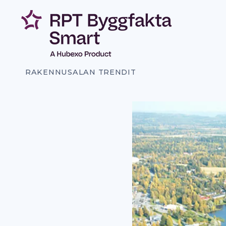
Siirry
sisältöön
RAKENNUSALAN TRENDIT