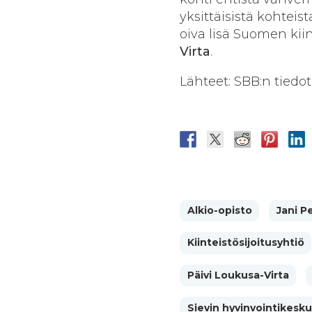
yksittäisistä kohtei
oiva lisä Suomen ki
Virta
.
Lähteet: SBB:n tiedo
Alkio-opisto
Jani P
Kiinteistösijoitusyhtiö
Päivi Loukusa-Virta
Sievin hyvinvointikesku