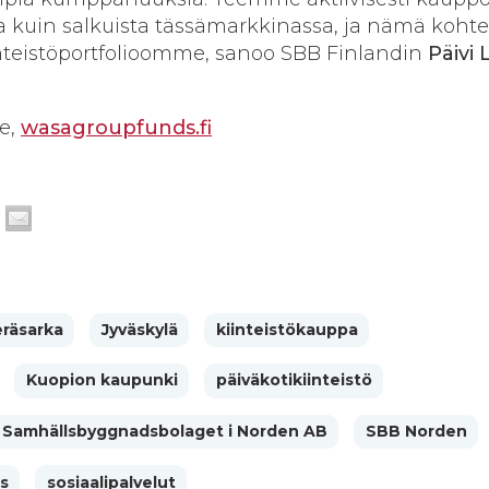
sta kuin salkuista tässämarkkinassa, ja nämä kohte
inteistöportfolioomme, sanoo SBB Finlandin
Päivi
te,
wasagroupfunds.fi
eräsarka
Jyväskylä
kiinteistökauppa
Kuopion kaupunki
päiväkotikiinteistö
Samhällsbyggnadsbolaget i Norden AB
SBB Norden
s
sosiaalipalvelut