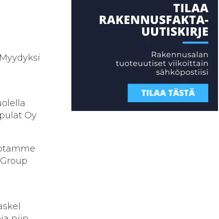
 Myydyksi
olella
pulat Oy
Odotamme
aGroup
askel
ja niin