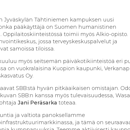
on Jyväskylän Tähtiniemen kampuksen uusi
ö, jonka pääkäyttäjä on Suomen humanistinen
Oppilaitoskiinteistössä toimii myös Alkio-opisto.
nvointikeskus, jossa terveyskeskuspalvelut ja
vat samoissa tiloissa.
uuluu myös seitsemän päiväkotikiinteistöä eri pu
sa on vuokralaisina Kuopion kaupunki, Verkanap
skasvatus Oy.
 saavat SBB:stä hyvän pitkäaikaisen omistajan. 
tkuvan SBB:n kanssa myös tulevaisuudessa, Was
johtaja
Jani Peräsarka
toteaa.
ntia ja valtiota panoksellamme
öinfrastruktuurimarkkinassa, ja tämä on seuraava
mpia kumppanuuksia. Teemme aktiivisesti kauppo