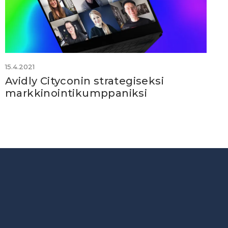
15.4.2021
Avidly Cityconin strategiseksi
markkinointikumppaniksi