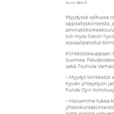
Kuva: alkio.fi
Myydyssä salkussa 
oppilaitoskiinteist
ammattikorkeakoulu. 
tuli myös Sievin hyvi
sosiaalipalvelut toimi
Kiinteistökauppaan k
Suomea. Päiväkodeis
sekä Touhula Varhai
– Myydyt kiinteistöt
hyvän yhteystyön ja
Funds Oy:n toimitus
– Haluamme tukea ku
yhteiskuntakiinteist
kohti entistä vahve