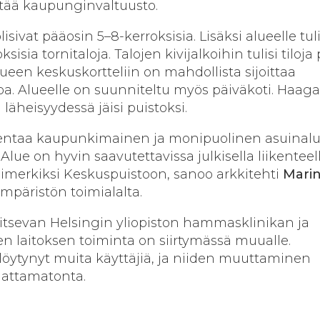
tää kaupunginvaltuusto.
sivat pääosin 5–8-kerroksisia. Lisäksi alueelle tuli
isia tornitaloja. Talojen kivijalkoihin tulisi tiloja 
Alueen keskuskortteliin on mahdollista sijoittaa
pa. Alueelle on suunniteltu myös päiväkoti. Haa
läheisyydessä jäisi puistoksi.
kentaa kaupunkimainen ja monipuolinen asuinalue
 Alue on hyvin saavutettavissa julkisella liikenteell
imerkiksi Keskuspuistoon, sanoo arkkitehti
Marin
päristön toimialalta.
jaitsevan Helsingin yliopiston hammasklinikan ja
en laitoksen toiminta on siirtymässä muualle.
 löytynyt muita käyttäjiä, ja niiden muuttaminen
nattamatonta.