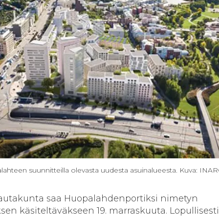
hteen suunnitteilla olevasta uudesta asuinalueesta. Kuva: INA
autakunta saa Huopalahdenportiksi nimetyn
n käsiteltäväkseen 19. marraskuuta. Lopullisesti