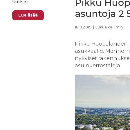
Pikku Huop
Uutiset
asuntoja 2 
Lue lisää
18.11.2019
| Lukuaika 1 min
Pikku Huopalahden p
asukkaalle. Mannerh
nykyiset rakennukset 
asuinkerrostaloja.