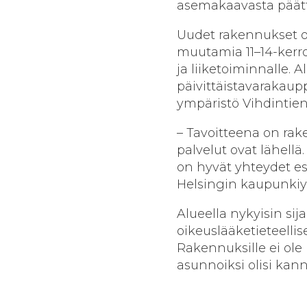
asemakaavasta päät
Uudet rakennukset oli
muutamia 11–14-kerroks
ja liiketoiminnalle. 
päivittäistavarakaup
ympäristö Vihdintien 
– Tavoitteena on ra
palvelut ovat lähellä.
on hyvät yhteydet es
Helsingin kaupunkiym
Alueella nykyisin si
oikeuslääketieteellis
Rakennuksille ei ole
asunnoiksi olisi kan