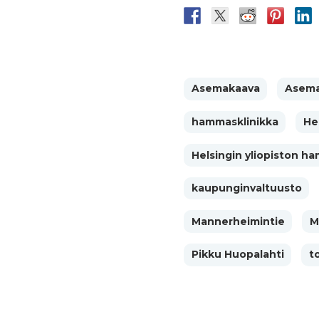
Asemakaava
Asema
hammasklinikka
He
Helsingin yliopiston h
kaupunginvaltuusto
Mannerheimintie
M
Pikku Huopalahti
t