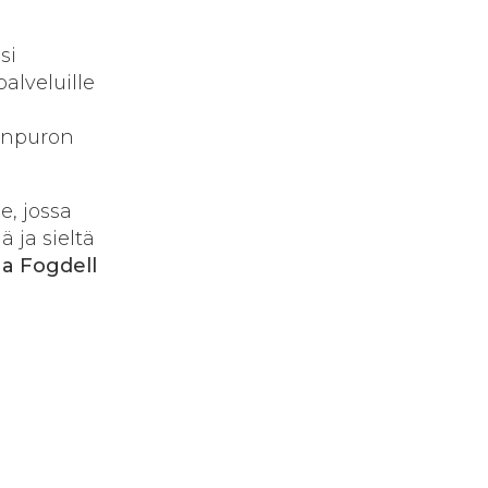
si
palveluille
ganpuron
, jossa
ä ja sieltä
a Fogdell