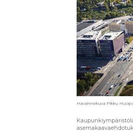
Havainnekuva Pikku Huopala
Kaupunkiympäristöl
asemakaavaehdotukse