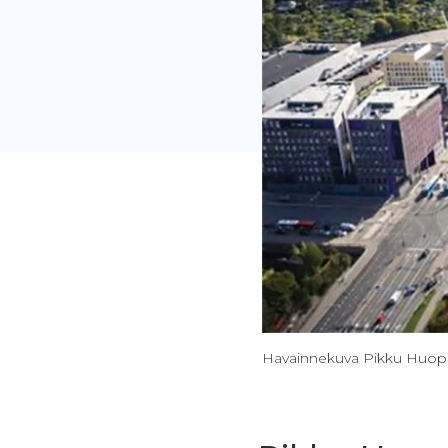
Havainnekuva Pikku Huopal