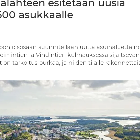
alahteen esitetään uusia
500 asukkaalle
ohjoisosaan suunnitellaan uutta asuinaluetta no
eimintien ja Vihdintien kulmauksessa sijaitseva
on tarkoitus purkaa, ja niiden tilalle rakennettai