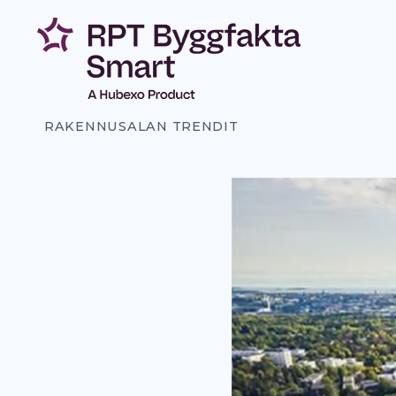
Siirry
sisältöön
RAKENNUSALAN TRENDIT