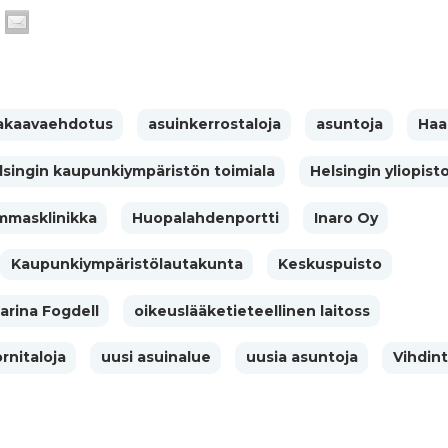
kaavaehdotus
asuinkerrostaloja
asuntoja
Haa
lsingin kaupunkiympäristön toimiala
Helsingin yliopist
ammasklinikka
Huopalahdenportti
Inaro Oy
Kaupunkiympäristölautakunta
Keskuspuisto
arina Fogdell
oikeuslääketieteellinen laitoss
ornitaloja
uusi asuinalue
uusia asuntoja
Vihdint