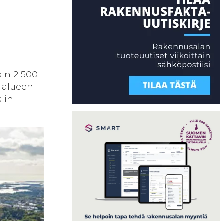
in 2 500
n alueen
siin