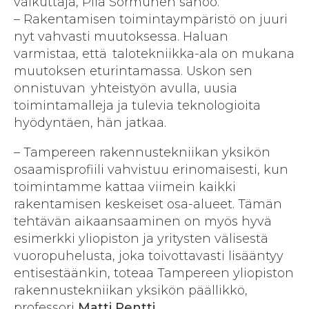
vaikuttaja, Piia Sormunen sanoo.
– Rakentamisen toimintaympäristö on juuri
nyt vahvasti muutoksessa. Haluan
varmistaa, että talotekniikka-ala on mukana
muutoksen eturintamassa. Uskon sen
onnistuvan yhteistyön avulla, uusia
toimintamalleja ja tulevia teknologioita
hyödyntäen, hän jatkaa.
– Tampereen rakennustekniikan yksikön
osaamisprofiili vahvistuu erinomaisesti, kun
toimintamme kattaa viimein kaikki
rakentamisen keskeiset osa-alueet. Tämän
tehtävän aikaansaaminen on myös hyvä
esimerkki yliopiston ja yritysten välisestä
vuoropuhelusta, joka toivottavasti lisääntyy
entisestäänkin, toteaa Tampereen yliopiston
rakennustekniikan yksikön päällikkö,
professori
Matti Pentti
.