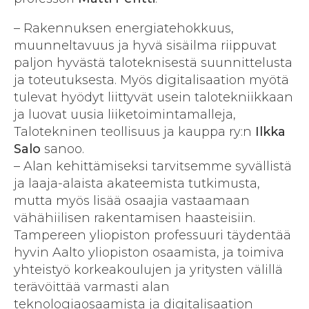
– Rakennuksen energiatehokkuus,
muunneltavuus ja hyvä sisäilma riippuvat
paljon hyvästä taloteknisestä suunnittelusta
ja toteutuksesta. Myös digitalisaation myötä
tulevat hyödyt liittyvät usein talotekniikkaan
ja luovat uusia liiketoimintamalleja,
Talotekninen teollisuus ja kauppa ry:n
Ilkka
Salo
sanoo.
– Alan kehittämiseksi tarvitsemme syvällistä
ja laaja-alaista akateemista tutkimusta,
mutta myös lisää osaajia vastaamaan
vähähiilisen rakentamisen haasteisiin.
Tampereen yliopiston professuuri täydentää
hyvin Aalto yliopiston osaamista, ja toimiva
yhteistyö korkeakoulujen ja yritysten välillä
terävöittää varmasti alan
teknologiaosaamista ja digitalisaation