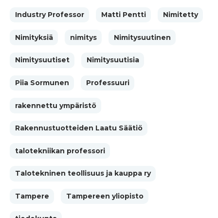
Industry Professor
Matti Pentti
Nimitetty
Nimityksiä
nimitys
Nimitysuutinen
Nimitysuutiset
Nimitysuutisia
Piia Sormunen
Professuuri
rakennettu ympäristö
Rakennustuotteiden Laatu Säätiö
talotekniikan professori
Talotekninen teollisuus ja kauppa ry
Tampere
Tampereen yliopisto