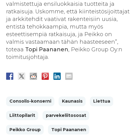
valmistettuja ensiluokkaisia tuotteita ja
ratkaisuja. Uskomme, että kiinteistösijoittajat
ja arkkitehdit vaativat rakenteisiin uusia,
entistä tehokkaampia, mutta myös
esteettisempiä ratkaisuja, ja Peikko on
valmis vastaamaan tähän haasteeseen”,
toteaa
Topi Paananen
, Peikko Group Oy:n
toimitusjohtaja.
Consolis-konserni
Kaunasis
Liettua
Liittopilarit
parvekeliitososat
Peikko Group
Topi Paananen