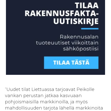
“Uudet tilat Liettuassa tarjoavat Peikolle
vankan perustan jatkaa kasvuaan
pohjoismaisilla markkinoilla, ja myös
mahdollisuuden tarjota lähellä markkinoita