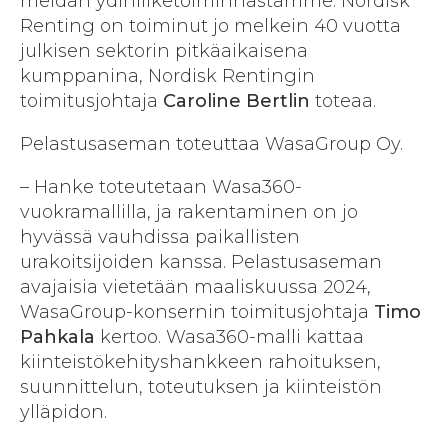
meidän ydinliiketoiminnastamme. Nordisk
Renting on toiminut jo melkein 40 vuotta
julkisen sektorin pitkäaikaisena
kumppanina, Nordisk Rentingin
toimitusjohtaja
Caroline Bertlin
toteaa.
Pelastusaseman toteuttaa WasaGroup Oy.
– Hanke toteutetaan Wasa360-
vuokramallilla, ja rakentaminen on jo
hyvässä vauhdissa paikallisten
urakoitsijoiden kanssa. Pelastusaseman
avajaisia vietetään maaliskuussa 2024,
WasaGroup-konsernin toimitusjohtaja
Timo
Pahkala
kertoo. Wasa360-malli kattaa
kiinteistökehityshankkeen rahoituksen,
suunnittelun, toteutuksen ja kiinteistön
ylläpidon.