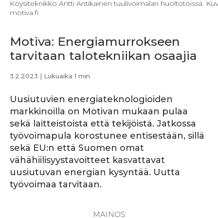
Köysiteknikko Antti Antikainen tuulivoimalan huoltotöissä. Kuv
motiva.fi
Motiva: Energiamurrokseen
tarvitaan talotekniikan osaajia
3.2.2023
| Lukuaika 1 min
Uusiutuvien energiateknologioiden
markkinoilla on Motivan mukaan pulaa
sekä laitteistoista että tekijöistä. Jatkossa
työvoimapula korostunee entisestään, sillä
sekä EU:n että Suomen omat
vähähiilisyystavoitteet kasvattavat
uusiutuvan energian kysyntää. Uutta
työvoimaa tarvitaan.