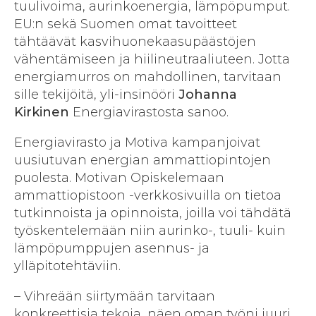
tuulivoima, aurinkoenergia, lämpöpumput.
EU:n sekä Suomen omat tavoitteet
tähtäävät kasvihuonekaasupäästöjen
vähentämiseen ja hiilineutraaliuteen. Jotta
energiamurros on mahdollinen, tarvitaan
sille tekijöitä, yli-insinööri
Johanna
Kirkinen
Energiavirastosta sanoo.
Energiavirasto ja Motiva kampanjoivat
uusiutuvan energian ammattiopintojen
puolesta. Motivan Opiskelemaan
ammattiopistoon -verkkosivuilla on tietoa
tutkinnoista ja opinnoista, joilla voi tähdätä
työskentelemään niin aurinko-, tuuli- kuin
lämpöpumppujen asennus- ja
ylläpitotehtäviin.
– Vihreään siirtymään tarvitaan
konkreettisia tekoja, näen oman työni juuri